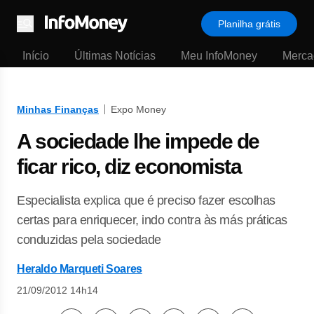
Planilha grátis
Menu
Início
Últimas Notícias
Meu InfoMoney
Merca
Minhas Finanças
Expo Money
A sociedade lhe impede de
ficar rico, diz economista
Especialista explica que é preciso fazer escolhas
certas para enriquecer, indo contra às más práticas
conduzidas pela sociedade
Heraldo Marqueti Soares
21/09/2012 14h14