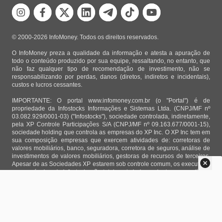
© 2000-2026 InfoMoney. Todos os direitos reservados.
O InfoMoney preza a qualidade da informação e atesta a apuração de
todo o conteúdo produzido por sua equipe, ressaltando, no entanto, que
não faz qualquer tipo de recomendação de investimento, não se
responsabilizando por perdas, danos (diretos, indiretos e incidentais),
custos e lucros cessantes.
IMPORTANTE: O portal www.infomoney.com.br (o "Portal") é de
propriedade da Infostocks Informações e Sistemas Ltda. (CNPJ/MF nº
03.082.929/0001-03) ("Infostocks"), sociedade controlada, indiretamente,
pela XP Controle Participações S/A (CNPJ/MF nº 09.163.677/0001-15),
sociedade holding que controla as empresas do XP Inc. O XP Inc tem em
sua composição empresas que exercem atividades de: corretoras de
valores mobiliários, banco, seguradora, corretora de seguros, análise de
investimentos de valores mobiliários, gestoras de recursos de terceiros.
Apesar de as Sociedades XP estarem sob controle comum, os executivos
responsáveis pela Infostocks são totalmente independentes e as notícias,
matérias e opiniões veiculadas no Portal não são, sob qualquer aspecto,
direcionadas e/ou influenciadas por relatórios de análise produzidos por
áreas técnicas das empresas do XP Inc, nem por decisões comerciais e
de negócio de tais sociedades, sendo produzidos de acordo com o juízo
de valor e as convicções próprias da equipe interna da Infostocks.