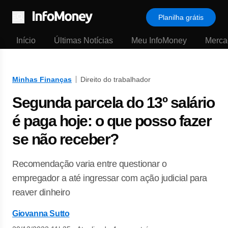
Planilha grátis
Menu
Início
Últimas Notícias
Meu InfoMoney
Merca
Minhas Finanças
Direito do trabalhador
Segunda parcela do 13º salário
é paga hoje: o que posso fazer
se não receber?
Recomendação varia entre questionar o
empregador a até ingressar com ação judicial para
reaver dinheiro
Giovanna Sutto