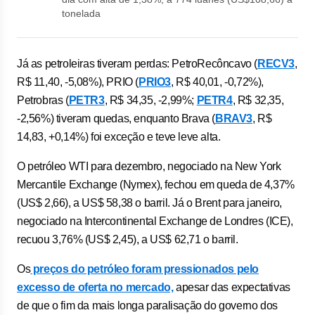
tonelada
Já as petroleiras tiveram perdas: PetroRecôncavo (
RECV3
,
R$ 11,40, -5,08%), PRIO (
PRIO3
, R$ 40,01, -0,72%),
Petrobras (
PETR3
, R$ 34,35, -2,99%;
PETR4
, R$ 32,35,
-2,56%) tiveram quedas, enquanto Brava (
BRAV3
, R$
14,83, +0,14%) foi exceção e teve leve alta.
O petróleo WTI para dezembro, negociado na New York
Mercantile Exchange (Nymex), fechou em queda de 4,37%
(US$ 2,66), a US$ 58,38 o barril. Já o Brent para janeiro,
negociado na Intercontinental Exchange de Londres (ICE),
recuou 3,76% (US$ 2,45), a US$ 62,71 o barril.
Os
preços do petróleo foram pressionados pelo
excesso de oferta no mercado,
apesar das expectativas
de que o fim da mais longa paralisação do governo dos