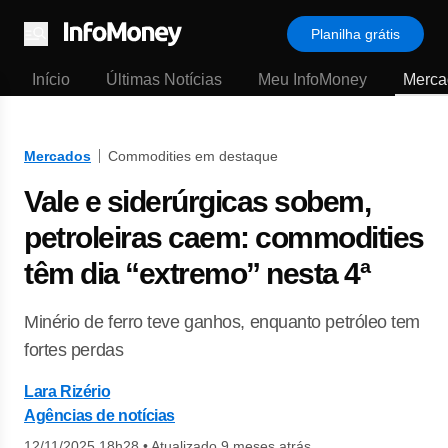
Planilha grátis
Menu
Início
Últimas Notícias
Meu InfoMoney
Merca
Mercados
Commodities em destaque
Vale e siderúrgicas sobem,
petroleiras caem: commodities
têm dia “extremo” nesta 4ª
Minério de ferro teve ganhos, enquanto petróleo tem
fortes perdas
Lara Rizério
Agências de notícias
12/11/2025 18h28
•
Atualizado 9 meses atrás