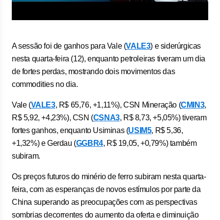
A sessão foi de ganhos para Vale (
VALE3
) e siderúrgicas
nesta quarta-feira (12), enquanto petroleiras tiveram um dia
de fortes perdas, mostrando dois movimentos das
commodities no dia.
Vale (
VALE3
, R$ 65,76, +1,11%), CSN Mineração (
CMIN3
,
R$ 5,92, +4,23%), CSN (
CSNA3
, R$ 8,73, +5,05%) tiveram
fortes ganhos, enquanto Usiminas (
USIM5
, R$ 5,36,
+1,32%) e Gerdau (
GGBR4
, R$ 19,05, +0,79%) também
subiram.
Os preços futuros do minério de ferro subiram nesta quarta-
feira, com as esperanças de novos estímulos por parte da
China superando as preocupações com as perspectivas
sombrias decorrentes do aumento da oferta e diminuição