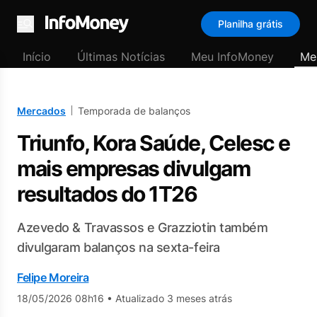
Planilha grátis
Menu
Início
Últimas Notícias
Meu InfoMoney
Me
Mercados
Temporada de balanços
Triunfo, Kora Saúde, Celesc e
mais empresas divulgam
resultados do 1T26
Azevedo & Travassos e Grazziotin também
divulgaram balanços na sexta-feira
Felipe Moreira
18/05/2026 08h16
•
Atualizado 3 meses atrás