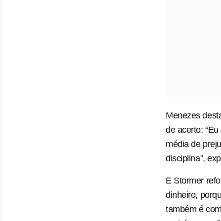
Menezes desta
de acerto: “Eu
média de preju
disciplina”, exp
E Stormer refo
dinheiro, porq
também é comu