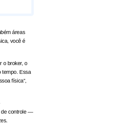
ambém áreas
sica, você é
 o broker, o
o tempo. Essa
soa física”,
o
 de controle —
zes.