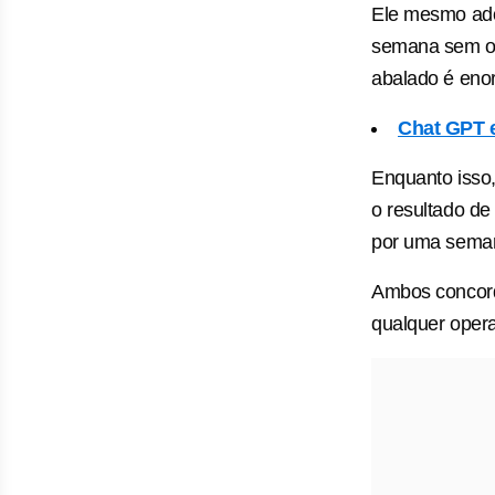
Ele mesmo adot
semana sem ope
abalado é enor
Chat GPT e 
Enquanto isso
o resultado de 
por uma semana
Ambos concorda
qualquer oper