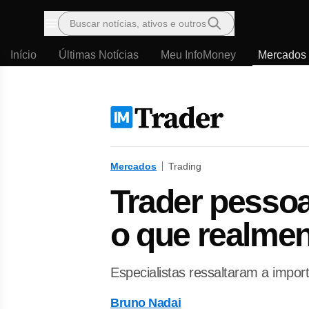
Buscar notícias, ativos e outros
Menu
Início
Últimas Notícias
Meu InfoMoney
Mercados
Mercados
Trading
Trader pessoa 
o que realmen
Especialistas ressaltaram a impor
Bruno Nadai