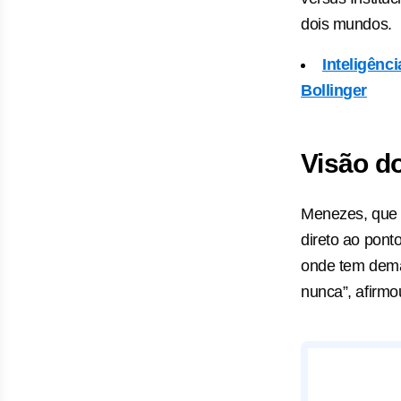
dois mundos.
Inteligênci
Bollinger
Visão do
Menezes, que 
direto ao pont
onde tem deman
nunca”, afirmo