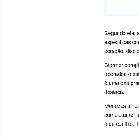
Segundo ele, a
específicas com
coração, disci
Stormer comple
operador, o es
é uma das gran
destaca.
Menezes ainda 
completamente
e de conflito.