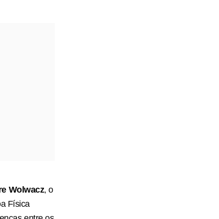
re Wolwacz
, o
oa Física
renças entre os