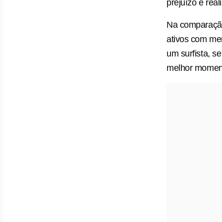
prejuízo e real
Na comparação 
ativos com men
um surfista, s
melhor moment