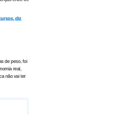
cursos, diz
s de peso, foi
onomia real,
a não vai ter