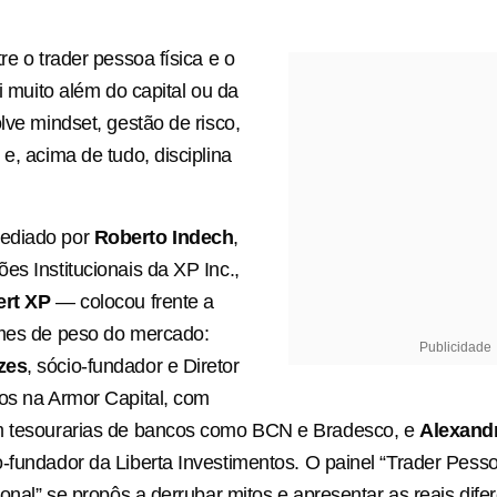
re o trader pessoa física e o
ai muito além do capital ou da
lve mindset, gestão de risco,
e, acima de tudo, disciplina
ediado por
Roberto Indech
,
es Institucionais da XP Inc.,
ert XP
— colocou frente a
omes de peso do mercado:
Publicidade
zes
, sócio-fundador e Diretor
os na Armor Capital, com
m tesourarias de bancos como BCN e Bradesco, e
Alexand
o-fundador da Liberta Investimentos. O painel “Trader Pess
ional” se propôs a derrubar mitos e apresentar as reais dife