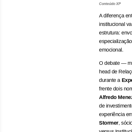
Conteúdo XP
A diferença ent
institucional v
estrutura: envo
especialização 
emocional.
O debate — m
head de Relaçõ
durante a
Exp
frente dois n
Alfredo Mene
de investiment
experiência e
Stormer
, sóci
versus Instituc