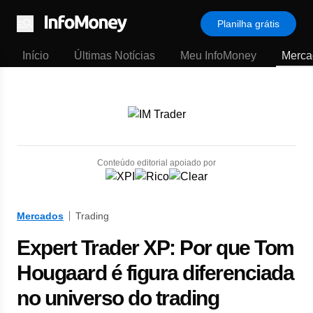
Planilha grátis
Menu
Início
Últimas Notícias
Meu InfoMoney
Merca
Conteúdo editorial apoiado por
Mercados
Trading
Expert Trader XP: Por que Tom
Hougaard é figura diferenciada
no universo do trading