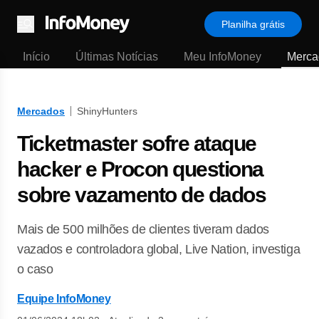
Planilha grátis
Menu
Início
Últimas Notícias
Meu InfoMoney
Merca
Mercados
ShinyHunters
Ticketmaster sofre ataque
hacker e Procon questiona
sobre vazamento de dados
Mais de 500 milhões de clientes tiveram dados
vazados e controladora global, Live Nation, investiga
o caso
Equipe InfoMoney