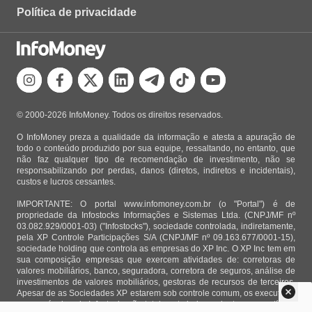
Política de privacidade
© 2000-2026 InfoMoney. Todos os direitos reservados.
O InfoMoney preza a qualidade da informação e atesta a apuração de
todo o conteúdo produzido por sua equipe, ressaltando, no entanto, que
não faz qualquer tipo de recomendação de investimento, não se
responsabilizando por perdas, danos (diretos, indiretos e incidentais),
custos e lucros cessantes.
IMPORTANTE: O portal www.infomoney.com.br (o "Portal") é de
propriedade da Infostocks Informações e Sistemas Ltda. (CNPJ/MF nº
03.082.929/0001-03) ("Infostocks"), sociedade controlada, indiretamente,
pela XP Controle Participações S/A (CNPJ/MF nº 09.163.677/0001-15),
sociedade holding que controla as empresas do XP Inc. O XP Inc tem em
sua composição empresas que exercem atividades de: corretoras de
valores mobiliários, banco, seguradora, corretora de seguros, análise de
investimentos de valores mobiliários, gestoras de recursos de terceiros.
Apesar de as Sociedades XP estarem sob controle comum, os executivos
responsáveis pela Infostocks são totalmente independentes e as notícias,