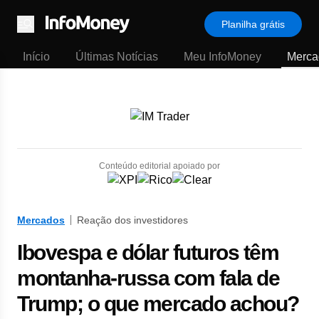
Planilha grátis
Menu
Início
Últimas Notícias
Meu InfoMoney
Merca
Conteúdo editorial apoiado por
Mercados
Reação dos investidores
Ibovespa e dólar futuros têm
montanha-russa com fala de
Trump; o que mercado achou?