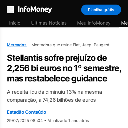
Planilha grátis
Menu
Início
Últimas Notícias
Meu InfoMoney
Me
Mercados
Montadora que reúne Fiat, Jeep, Peugeot
Stellantis sofre prejuízo de
2,256 bi euros no 1º semestre,
mas restabelece guidance
A receita líquida diminuiu 13% na mesma
comparação, a 74,26 bilhões de euros
Estadão Conteúdo
29/07/2025 08h04
•
Atualizado 1 ano atrás