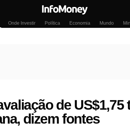
Onde Investir
Política
Economia
Mundo
Mi
valiação de US$1,75 t
na, dizem fontes