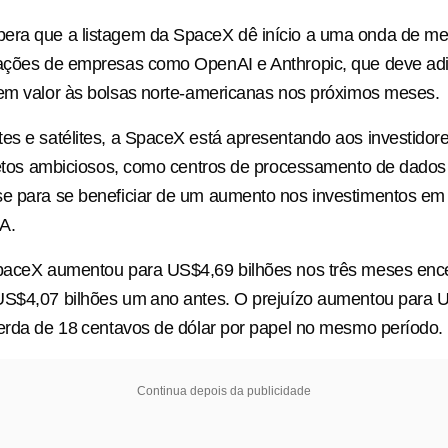
era que ‌a listagem da SpaceX dê início ​a uma onda de m
rações de empresas como OpenAI e Anthropic, que deve ad
em valor às bolsas ⁠norte-americanas nos próximos meses.
tes ​e satélites, a SpaceX está apresentando aos investidor
ojetos ambiciosos, como centros de ​processamento de dados
e para se beneficiar de um aumento nos investimentos em i
IA.
 SpaceX aumentou para US$4,69 bilhões nos três meses en
US$4,07 bilhões um ⁠ano antes. O prejuízo aumentou para 
erda de 18 ⁠centavos de dólar por papel no mesmo período.
Continua depois da publicidade