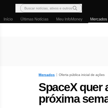
Buscar notícias, ativos e outros
Menu
Início
Últimas Notícias
Meu InfoMoney
Mercados
Mercados
Oferta pública inicial de ações
SpaceX quer a
próxima sema