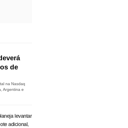
deverá
dos de
tal na Nasdaq
, Argentina e
laneja levantar
te adicional,