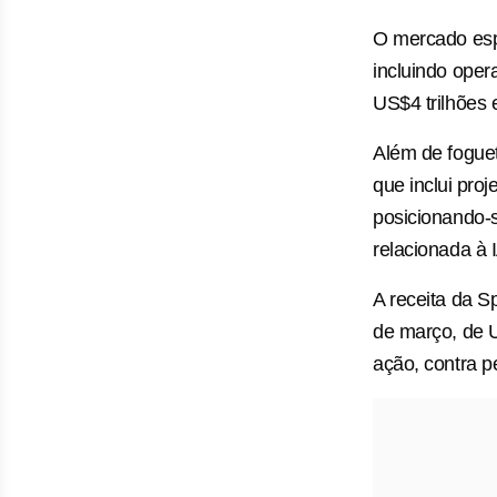
O mercado esp
incluindo ope
US$4 trilhões 
Além ​de fogue
que inclui ⁠pr
posicionando-s
relacionada à 
A receita ​da
de março, de ​
ação, contra p