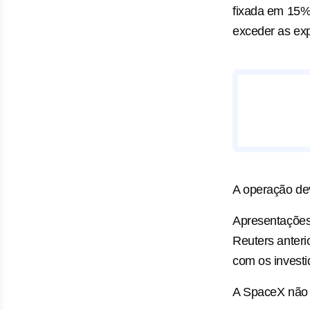
fixada em 15% 
exceder as exp
A operação dev
Apresentações 
Reuters anteri
com os investi
A SpaceX não 