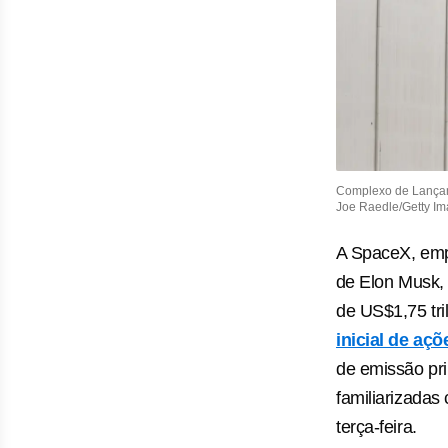
Complexo de Lançam
Joe Raedle/Getty I
A ⁠SpaceX, emp
⁠de Elon Musk,
de ‌US$1,75 tr
inicial de açõ
de emissão pri
‌familiarizada
terça-feira.