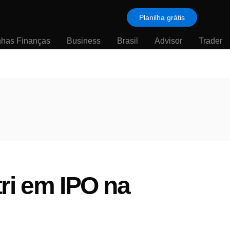
Planilha grátis
nhas Finanças
Business
Brasil
Advisor
Trader
ri em IPO na