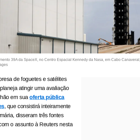
ento 39A da SpaceX, no Centro Espacial Kennedy da Nasa, em Cabo Canaveral, F
mages
resa de foguetes e satélites
 planeja atingir uma avaliação
ilhão em sua
oferta pública
es
, que consistirá inteiramente
mária, disseram três fontes
s com o assunto à Reuters nesta