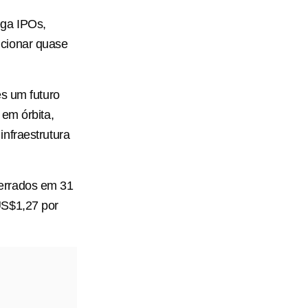
ega IPOs,
icionar quase
es um futuro
 em órbita,
nfraestrutura
cerrados em 31
US$1,27 por