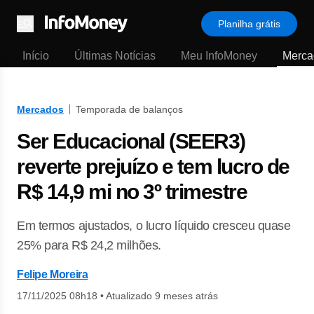
Planilha grátis
Menu
Início
Últimas Notícias
Meu InfoMoney
Merca
Mercados
Temporada de balanços
Ser Educacional (SEER3)
reverte prejuízo e tem lucro de
R$ 14,9 mi no 3º trimestre
Em termos ajustados, o lucro líquido cresceu quase
25% para R$ 24,2 milhões.
Felipe Moreira
17/11/2025 08h18
•
Atualizado 9 meses atrás