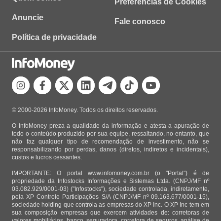
Preferências de Cookies
Anuncie
Fale conosco
Política de privacidade
© 2000-2026 InfoMoney. Todos os direitos reservados.
O InfoMoney preza a qualidade da informação e atesta a apuração de
todo o conteúdo produzido por sua equipe, ressaltando, no entanto, que
não faz qualquer tipo de recomendação de investimento, não se
responsabilizando por perdas, danos (diretos, indiretos e incidentais),
custos e lucros cessantes.
IMPORTANTE: O portal www.infomoney.com.br (o "Portal") é de
propriedade da Infostocks Informações e Sistemas Ltda. (CNPJ/MF nº
03.082.929/0001-03) ("Infostocks"), sociedade controlada, indiretamente,
pela XP Controle Participações S/A (CNPJ/MF nº 09.163.677/0001-15),
sociedade holding que controla as empresas do XP Inc. O XP Inc tem em
sua composição empresas que exercem atividades de: corretoras de
valores mobiliários, banco, seguradora, corretora de seguros, análise de