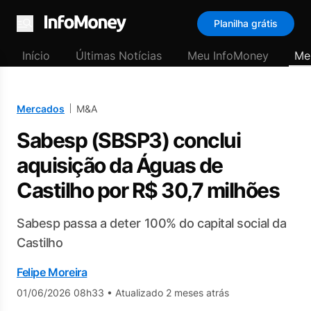
Planilha grátis
Menu
Início
Últimas Notícias
Meu InfoMoney
Me
Mercados
M&A
Sabesp (SBSP3) conclui
aquisição da Águas de
Castilho por R$ 30,7 milhões
Sabesp passa a deter 100% do capital social da
Castilho
Felipe Moreira
01/06/2026 08h33
•
Atualizado 2 meses atrás