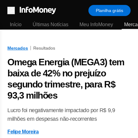
Planilha grátis
Menu
Início
Últimas Notícias
Meu InfoMoney
Merca
Mercados
Resultados
Omega Energia (MEGA3) tem
baixa de 42% no prejuízo
segundo trimestre, para R$
93,3 milhões
Lucro foi negativamente impactado por R$ 9,9
milhões em despesas não-recorrentes
Felipe Moreira