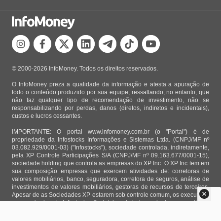
© 2000-2026 InfoMoney. Todos os direitos reservados.
O InfoMoney preza a qualidade da informação e atesta a apuração de
todo o conteúdo produzido por sua equipe, ressaltando, no entanto, que
não faz qualquer tipo de recomendação de investimento, não se
responsabilizando por perdas, danos (diretos, indiretos e incidentais),
custos e lucros cessantes.
IMPORTANTE: O portal www.infomoney.com.br (o "Portal") é de
propriedade da Infostocks Informações e Sistemas Ltda. (CNPJ/MF nº
03.082.929/0001-03) ("Infostocks"), sociedade controlada, indiretamente,
pela XP Controle Participações S/A (CNPJ/MF nº 09.163.677/0001-15),
sociedade holding que controla as empresas do XP Inc. O XP Inc tem em
sua composição empresas que exercem atividades de: corretoras de
valores mobiliários, banco, seguradora, corretora de seguros, análise de
investimentos de valores mobiliários, gestoras de recursos de terceiros.
Apesar de as Sociedades XP estarem sob controle comum, os executivos
responsáveis pela Infostocks são totalmente independentes e as notícias,
matérias e opiniões veiculadas no Portal não são, sob qualquer aspecto,
direcionadas e/ou influenciadas por relatórios de análise produzidos por