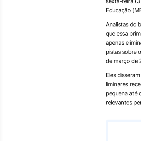
sexta-feira (3
Educação (M
Analistas do
que essa prim
apenas elimin
pistas sobre 
de março de 2
Eles disseram
liminares rec
pequena até o
relevantes pe