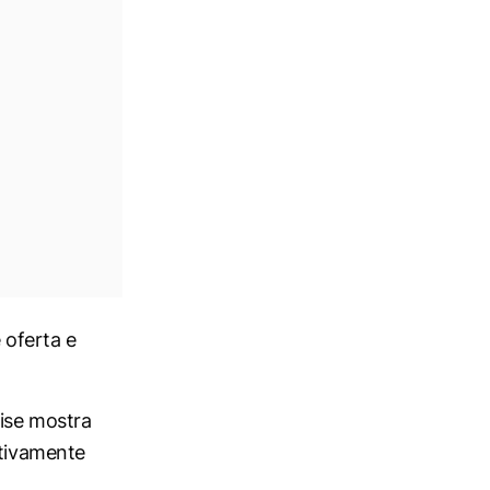
 oferta e
lise mostra
ativamente