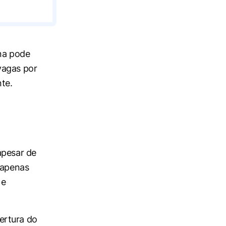
ina pode
vagas por
te.
apesar de
 apenas
 e
ertura do