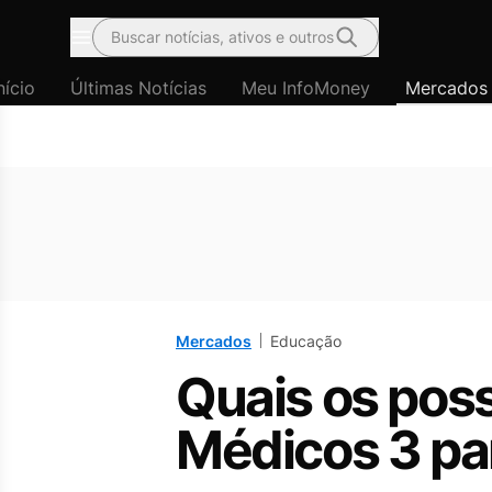
Buscar notícias, ativos e outros
Menu
nício
Últimas Notícias
Meu InfoMoney
Mercados
Mercados
Educação
Quais os pos
Médicos 3 pa