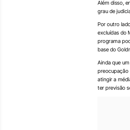
Além disso, e
grau de judic
Por outro lad
excluídas do 
programa pode
base do Gold
Ainda que um
preocupação 
atingir a méd
ter previsão 