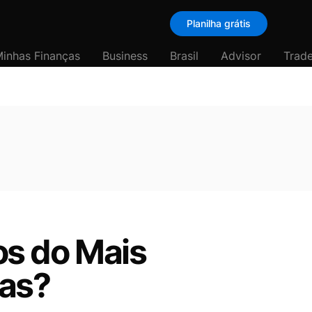
Planilha grátis
inhas Finanças
Business
Brasil
Advisor
Trade
os do Mais
das?