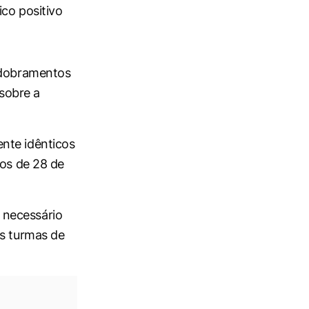
co positivo
esdobramentos
sobre a
nte idênticos
dos de 28 de
 necessário
as turmas de