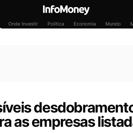
Onde Investir
Política
Economia
Mundo
M
síveis desdobrament
ra as empresas lista