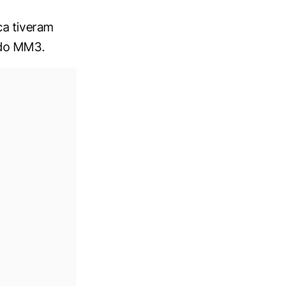
ca tiveram
 do MM3.