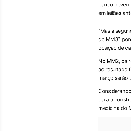
banco devem p
em leilões an
“Mas a segund
do MM3”, pon
posição de ca
No MM2, os re
ao resultado 
março serão u
Considerando
para a constr
medicina do 