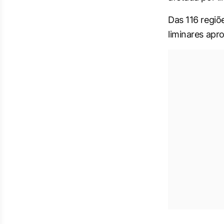
Das 116 regiõ
liminares apr