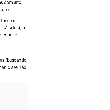
es com alto
ecto.
r fossem
 cálculos), o
o cenário-
a
aís (buscando
man disse não
.