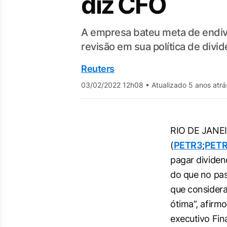
diz CFO
A empresa bateu meta de endiv
revisão em sua política de divi
Reuters
03/02/2022 12h08
•
Atualizado 5 anos atrá
RIO DE JANEI
(
PETR3
;
PET
pagar dividen
do que no pas
que considera
ótima”, afirmo
executivo Fin