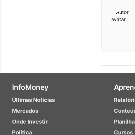
InfoMoney
Apren
Últimas Notícias
Relatór
Mercados
Conteú
Onde Investir
Planilh
Política
Cursos