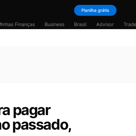
Planilha grátis
inhas Finanças
Business
Brasil
Advisor
Trade
ra pagar
no passado,