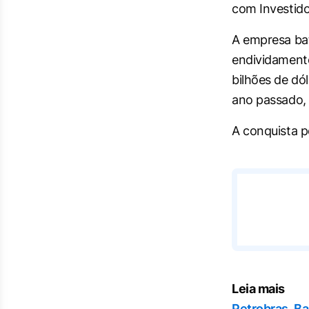
com Investido
A empresa ba
endividament
bilhões de dól
ano passado, 
A conquista p
Leia mais
Petrobras, Ba