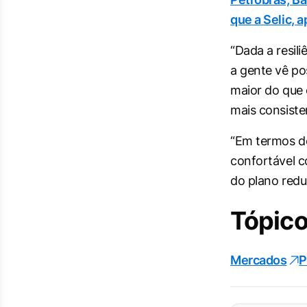
que a Selic, 
“Dada a resili
a gente vê po
maior do que 
mais consisten
“Em termos de
confortável c
do plano redu
Tópico
Mercados
P