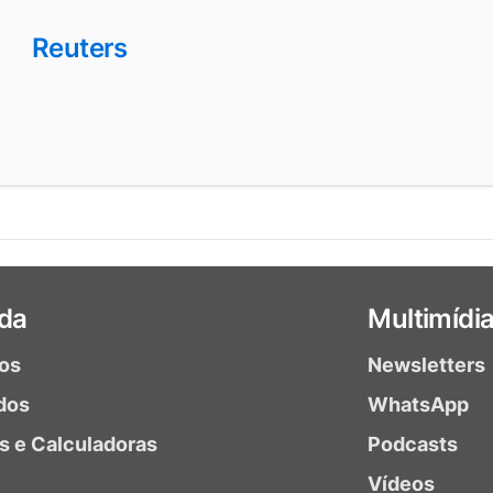
Reuters
da
Multimídi
ios
Newsletters
dos
WhatsApp
as e Calculadoras
Podcasts
Vídeos