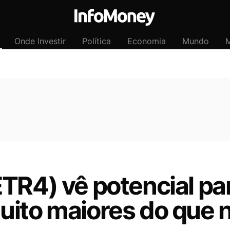
Onde Investir
Política
Economia
Mundo
M
TR4) vê potencial pa
uito maiores do que 