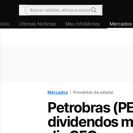
Buscar notícias, ativos e outros
Menu
nício
Últimas Notícias
Meu InfoMoney
Mercados
Mercados
Proventos da estatal
Petrobras (PE
dividendos m