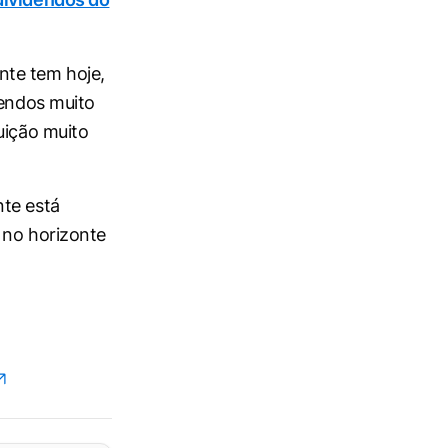
ente tem hoje,
dendos muito
uição muito
nte está
 no horizonte