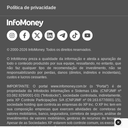
Política de privacidade
© 2000-2026 InfoMoney. Todos os direitos reservados.
O InfoMoney preza a qualidade da informação e atesta a apuração de
todo o conteúdo produzido por sua equipe, ressaltando, no entanto, que
não faz qualquer tipo de recomendação de investimento, não se
responsabilizando por perdas, danos (diretos, indiretos e incidentais),
custos e lucros cessantes.
IMPORTANTE: O portal www.infomoney.com.br (o "Portal") é de
propriedade da Infostocks Informações e Sistemas Ltda. (CNPJ/MF nº
03.082.929/0001-03) ("Infostocks"), sociedade controlada, indiretamente,
pela XP Controle Participações S/A (CNPJ/MF nº 09.163.677/0001-15),
sociedade holding que controla as empresas do XP Inc. O XP Inc tem em
sua composição empresas que exercem atividades de: corretoras de
valores mobiliários, banco, seguradora, corretora de seguros, análise de
investimentos de valores mobiliários, gestoras de recursos de terceiros.
Apesar de as Sociedades XP estarem sob controle comum, os executivos
responsáveis pela Infostocks são totalmente independentes e as notícias,