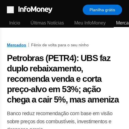
Planilha grátis
Menu
Início
Últimas Notícias
Meu InfoMoney
Merca
Mercados
Fênix de volta para o seu ninho
Petrobras (PETR4): UBS faz
duplo rebaixamento,
recomenda venda e corta
preço-alvo em 53%; ação
chega a cair 5%, mas ameniza
Banco reduz recomendação com base em visão
sobre preços dos combustíveis, investimentos e