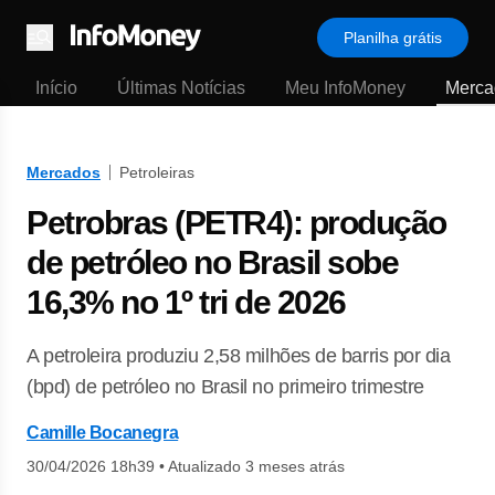
Planilha grátis
Menu
Início
Últimas Notícias
Meu InfoMoney
Merca
Mercados
Petroleiras
Petrobras (PETR4): produção
de petróleo no Brasil sobe
16,3% no 1º tri de 2026
A petroleira produziu 2,58 milhões de barris por dia
(bpd) de petróleo no Brasil no primeiro trimestre
Camille Bocanegra
30/04/2026 18h39
•
Atualizado 3 meses atrás