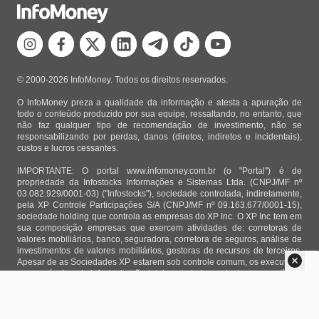
© 2000-2026 InfoMoney. Todos os direitos reservados.
O InfoMoney preza a qualidade da informação e atesta a apuração de
todo o conteúdo produzido por sua equipe, ressaltando, no entanto, que
não faz qualquer tipo de recomendação de investimento, não se
responsabilizando por perdas, danos (diretos, indiretos e incidentais),
custos e lucros cessantes.
IMPORTANTE: O portal www.infomoney.com.br (o "Portal") é de
propriedade da Infostocks Informações e Sistemas Ltda. (CNPJ/MF nº
03.082.929/0001-03) ("Infostocks"), sociedade controlada, indiretamente,
pela XP Controle Participações S/A (CNPJ/MF nº 09.163.677/0001-15),
sociedade holding que controla as empresas do XP Inc. O XP Inc tem em
sua composição empresas que exercem atividades de: corretoras de
valores mobiliários, banco, seguradora, corretora de seguros, análise de
investimentos de valores mobiliários, gestoras de recursos de terceiros.
Apesar de as Sociedades XP estarem sob controle comum, os executivos
responsáveis pela Infostocks são totalmente independentes e as notícias,
matérias e opiniões veiculadas no Portal não são, sob qualquer aspecto,
direcionadas e/ou influenciadas por relatórios de análise produzidos por
áreas técnicas das empresas do XP Inc, nem por decisões comerciais e