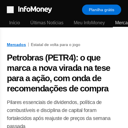
Planilha grátis
Menu
Início
Últimas Notícias
Meu InfoMoney
Merca
Mercados
Estatal de volta para o jogo
Petrobras (PETR4): o que
marca a nova virada na tese
para a ação, com onda de
recomendações de compra
Pilares essenciais de dividendos, política de
combustíveis e disciplina de capital foram
fortalecidos após reajuste de preços da semana
passada