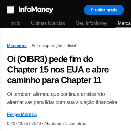
Planilha grátis
Menu
Início
Últimas Notícias
Meu InfoMoney
Merca
Mercados
Em recuperação judicial
Oi (OIBR3) pede fim do
Chapter 15 nos EUA e abre
caminho para Chapter 11
Oi também afirmou que continua analisando
alternativas para lidar com sua situação financeira
Felipe Moreira
08/07/2025 07h48
•
Atualizado 1 ano atrás