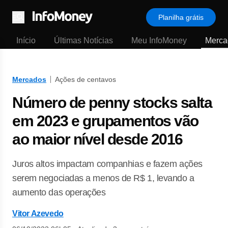
Planilha grátis
Menu
Início
Últimas Notícias
Meu InfoMoney
Merca
Mercados
Ações de centavos
Número de penny stocks salta
em 2023 e grupamentos vão
ao maior nível desde 2016
Juros altos impactam companhias e fazem ações
serem negociadas a menos de R$ 1, levando a
aumento das operações
Vitor Azevedo