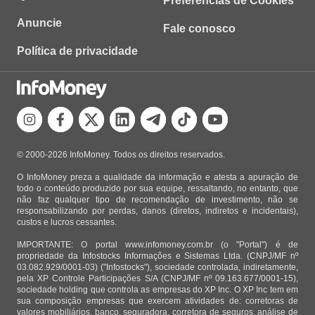
Preferências de Cookies
Anuncie
Fale conosco
Política de privacidade
© 2000-2026 InfoMoney. Todos os direitos reservados.
O InfoMoney preza a qualidade da informação e atesta a apuração de
todo o conteúdo produzido por sua equipe, ressaltando, no entanto, que
não faz qualquer tipo de recomendação de investimento, não se
responsabilizando por perdas, danos (diretos, indiretos e incidentais),
custos e lucros cessantes.
IMPORTANTE: O portal www.infomoney.com.br (o "Portal") é de
propriedade da Infostocks Informações e Sistemas Ltda. (CNPJ/MF nº
03.082.929/0001-03) ("Infostocks"), sociedade controlada, indiretamente,
pela XP Controle Participações S/A (CNPJ/MF nº 09.163.677/0001-15),
sociedade holding que controla as empresas do XP Inc. O XP Inc tem em
sua composição empresas que exercem atividades de: corretoras de
valores mobiliários, banco, seguradora, corretora de seguros, análise de