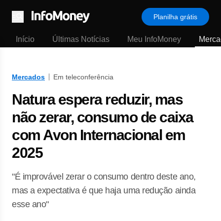
Planilha grátis
Menu
Início
Últimas Notícias
Meu InfoMoney
Merca
Mercados
Em teleconferência
Natura espera reduzir, mas
não zerar, consumo de caixa
com Avon Internacional em
2025
"É improvável zerar o consumo dentro deste ano,
mas a expectativa é que haja uma redução ainda
esse ano"