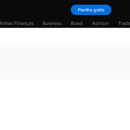
Planilha grátis
inhas Finanças
Business
Brasil
Advisor
Trade