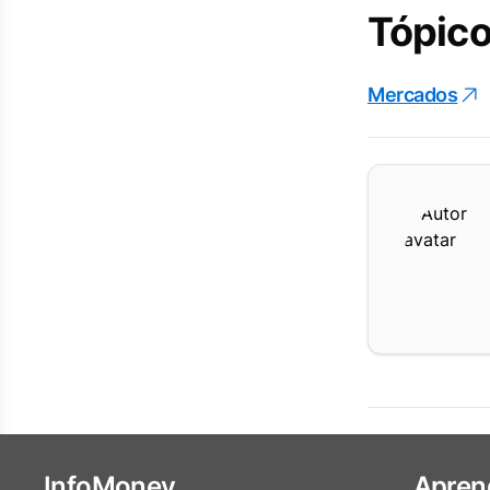
Tópico
Mercados
InfoMoney
Apren