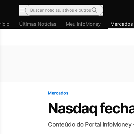
Buscar notícias, ativos e outros
Menu
nício
Últimas Notícias
Meu InfoMoney
Mercados
Mercados
Nasdaq fecha
Conteúdo do Portal InfoMoney 