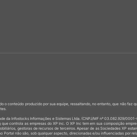
o o conteúdo produzido por sua equipe, ressaltando, no entanto, que não faz 
tes.
de da Infostocks Informações e Sistemas Ltda. (CNPJ/MF nº 03.082.929/0001-03)
 que controla as empresas do XP Inc. O XP Inc tem em sua composição empresas
mobiliários, gestoras de recursos de terceiros. Apesar de as Sociedades XP est
no Portal não são, sob qualquer aspecto, direcionadas e/ou influenciadas por rel