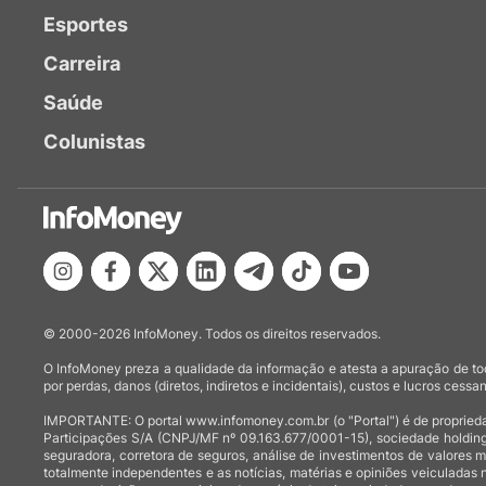
Esportes
Carreira
Saúde
Colunistas
© 2000-2026 InfoMoney. Todos os direitos reservados.
O InfoMoney preza a qualidade da informação e atesta a apuração de tod
por perdas, danos (diretos, indiretos e incidentais), custos e lucros cessan
IMPORTANTE: O portal www.infomoney.com.br (o "Portal") é de proprieda
Participações S/A (CNPJ/MF nº 09.163.677/0001-15), sociedade holding
seguradora, corretora de seguros, análise de investimentos de valores 
totalmente independentes e as notícias, matérias e opiniões veiculadas 