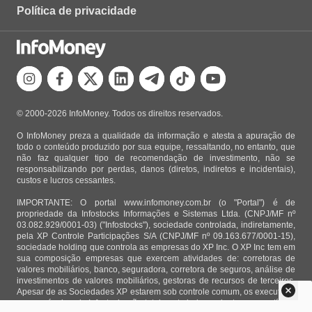
Política de privacidade
© 2000-2026 InfoMoney. Todos os direitos reservados.
O InfoMoney preza a qualidade da informação e atesta a apuração de
todo o conteúdo produzido por sua equipe, ressaltando, no entanto, que
não faz qualquer tipo de recomendação de investimento, não se
responsabilizando por perdas, danos (diretos, indiretos e incidentais),
custos e lucros cessantes.
IMPORTANTE: O portal www.infomoney.com.br (o "Portal") é de
propriedade da Infostocks Informações e Sistemas Ltda. (CNPJ/MF nº
03.082.929/0001-03) ("Infostocks"), sociedade controlada, indiretamente,
pela XP Controle Participações S/A (CNPJ/MF nº 09.163.677/0001-15),
sociedade holding que controla as empresas do XP Inc. O XP Inc tem em
sua composição empresas que exercem atividades de: corretoras de
valores mobiliários, banco, seguradora, corretora de seguros, análise de
investimentos de valores mobiliários, gestoras de recursos de terceiros.
Apesar de as Sociedades XP estarem sob controle comum, os executivos
responsáveis pela Infostocks são totalmente independentes e as notícias,