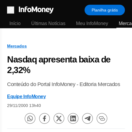
Planilha grátis
Menu
Início
Últimas Notícias
Meu InfoMoney
Merca
Mercados
Nasdaq apresenta baixa de
2,32%
Conteúdo do Portal InfoMoney - Editoria Mercados
Equipe InfoMoney
29/11/2000 13h40