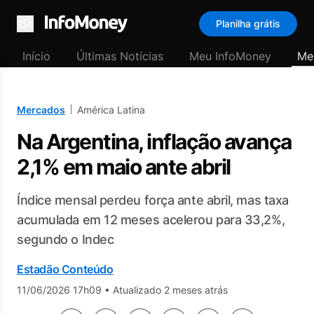
Planilha grátis
Menu
Início
Últimas Notícias
Meu InfoMoney
Me
Mercados
América Latina
Na Argentina, inflação avança
2,1% em maio ante abril
Índice mensal perdeu força ante abril, mas taxa
acumulada em 12 meses acelerou para 33,2%,
segundo o Indec
Estadão Conteúdo
11/06/2026 17h09
•
Atualizado 2 meses atrás