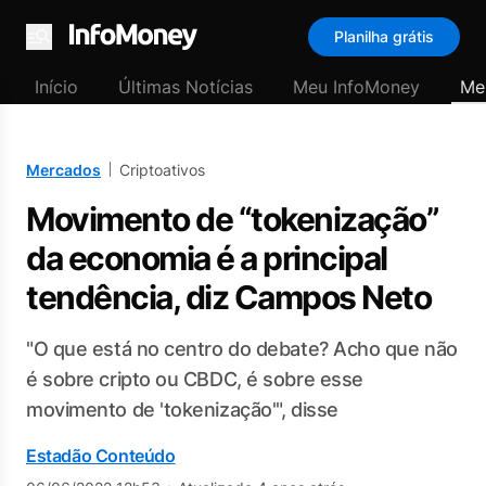
Planilha grátis
Menu
Início
Últimas Notícias
Meu InfoMoney
Me
Mercados
Criptoativos
Movimento de “tokenização”
da economia é a principal
tendência, diz Campos Neto
"O que está no centro do debate? Acho que não
é sobre cripto ou CBDC, é sobre esse
movimento de 'tokenização'", disse
Estadão Conteúdo