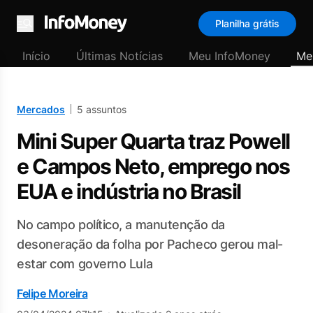
Planilha grátis
Menu
Início
Últimas Notícias
Meu InfoMoney
Me
Mercados
5 assuntos
Mini Super Quarta traz Powell
e Campos Neto, emprego nos
EUA e indústria no Brasil
No campo político, a manutenção da
desoneração da folha por Pacheco gerou mal-
estar com governo Lula
Felipe Moreira