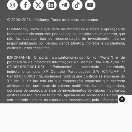
© 2000-2026 InfoMoney. Todos os direitos reservados.
O InfoMoney preza a qualidade da informação e atesta a apuração de
todo o conteúdo produzido por sua equipe, ressaltando, no entanto, que
não faz qualquer tipo de recomendação de investimento, não se
responsabilizando por perdas, danos (diretos, indiretos e incidentais),
custos e lucros cessantes.
IMPORTANTE: O portal www.infomoney.com.br (o "Portal") é de
propriedade da Infostocks Informações e Sistemas Ltda. (CNPJ/MF nº
03.082.929/0001-03) ("Infostocks"), sociedade controlada,
indiretamente, pela XP Controle Participações S/A (CNPJ/MF nº
09.163.677/0001-15), sociedade holding que controla as empresas do
XP Inc. O XP Inc tem em sua composição empresas que exercem
atividades de: corretoras de valores mobiliários, banco, seguradora,
corretora de seguros, análise de investimentos de valores mobiliários,
gestoras de recursos de terceiros. Apesar de as Sociedades XP estarem
sob controle comum, os executivos responsáveis pela Infostocks são
totalmente independentes e as notícias, matérias e opiniões veiculadas
no Portal não são, sob qualquer aspecto, direcionadas e/ou
influenciadas por relatórios de análise produzidos por áreas técnicas
das empresas do XP Inc, nem por decisões comerciais e de negócio de
tais sociedades, sendo produzidos de acordo com o juízo de valor e as
convicções próprias da equipe interna da Infostocks.