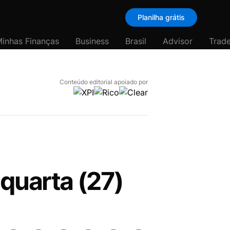
Planilha grátis
inhas Finanças
Business
Brasil
Advisor
Trade
Conteúdo editorial apoiado por
 quarta (27)