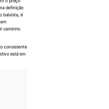
om o preço
ma definição
 baixista, é
o em
ir caminho
to consistente
jetivo está em