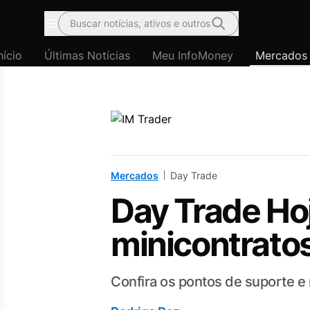
Buscar notícias, ativos e outros
Menu
nício
Últimas Notícias
Meu InfoMoney
Mercados
Mercados
Day Trade
Day Trade Hoj
minicontratos
Confira os pontos de suporte e 