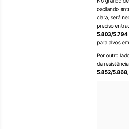
No gráfico de
oscilando ent
clara, será ne
preciso entr
5.803/5.794
para alvos e
Por outro lad
da resistênci
5.852/5.868