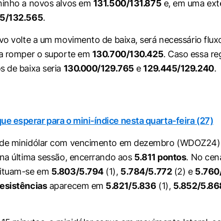
minho a novos alvos em
131.500/131.875
e, em uma ext
35/132.565
.
ivo volte a um movimento de baixa, será necessário flu
ra romper o suporte em
130.700/130.425
. Caso essa re
s de baixa seria
130.000/129.765
e
129.445/129.240
.
que esperar para o mini-índice nesta quarta-feira (27)
 de minidólar com vencimento em dezembro (WDOZ24) 
na última sessão, encerrando aos
5.811 pontos
. No cen
ituam-se em
5.803/5.794
(1),
5.784/5.772
(2) e
5.760
resistências
aparecem em
5.821/5.836
(1),
5.852/5.86