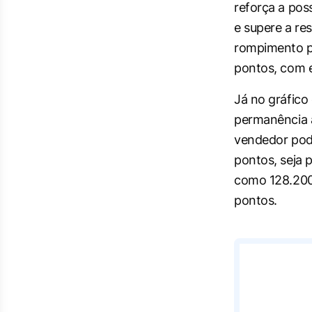
reforça a po
e supere a re
rompimento po
pontos, com 
Já no gráfico
permanência a
vendedor pode
pontos, seja 
como 128.200/
pontos.