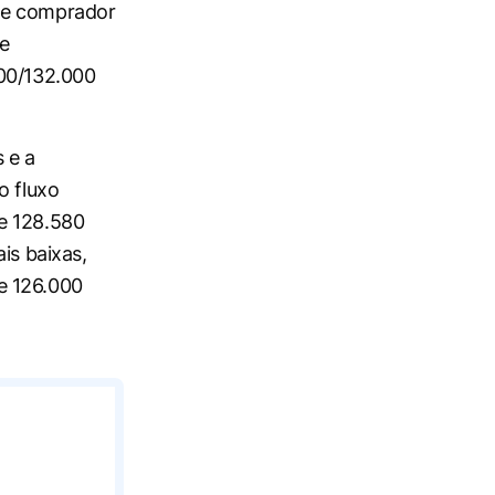
ume comprador
se
400/132.000
 e a
o fluxo
e 128.580
is baixas,
e 126.000