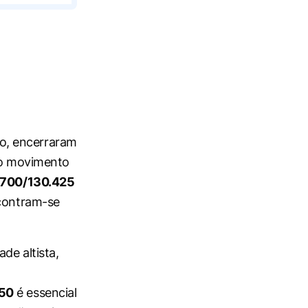
o, encerraram
 o movimento
.700/130.425
ontram-se
.
de altista,
250
é essencial