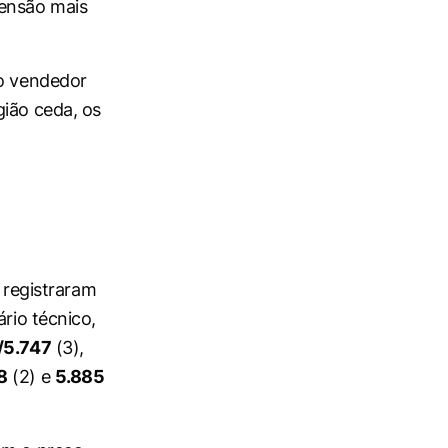
ensão mais
xo vendedor
gião ceda, os
registraram
ário técnico,
/5.747
(3),
8
(2) e
5.885