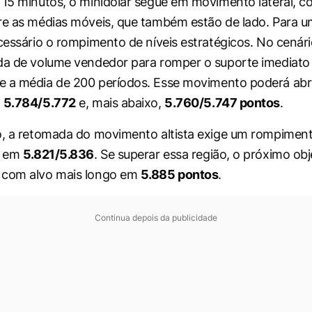
 15 minutos, o minidólar segue em movimento lateral, c
re as médias móveis, que também estão de lado. Para u
cessário o rompimento de níveis estratégicos. No cenário
ada de volume vendedor para romper o suporte imediat
e a média de 200 períodos. Esse movimento poderá abr
m
5.784/5.772
e, mais abaixo,
5.760/5.747 pontos
.
o, a retomada do movimento altista exige um rompimen
a em
5.821/5.836
. Se superar essa região, o próximo ob
, com alvo mais longo em
5.885 pontos
.
Continua depois da publicidade