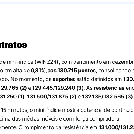
tratos
 de mini-índice (WINZ24), com vencimento em dezembr
ão em alta de
0,81%, aos 130.715 pontos
, consolidando
rvado. No momento, os
suportes
estão definidos em
130
29.765 (2)
e
129.445/129.240 (3)
. As
resistências
enc
31.250 (1)
,
131.500/131.875 (2)
e
132.135/132.565 (3)
15 minutos, o mini-índice mostra potencial de continuida
cima das médias móveis e com força compradora
mente. O rompimento da resistência em
131.000/131.