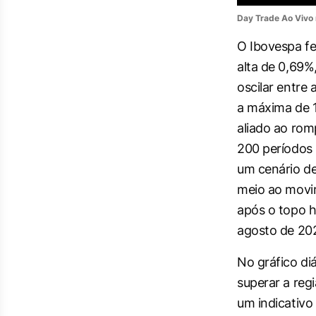
Day Trade Ao Vivo
O Ibovespa f
alta de 0,69%
oscilar entre
a máxima de 
aliado ao ro
200 períodos n
um cenário d
meio ao movim
após o topo h
agosto de 202
No gráfico diá
superar a reg
um indicativ