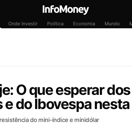
Onde Investir
Política
Economia
Mundo
M
e: O que esperar dos
 e do Ibovespa nesta
resistência do mini-índice e minidólar