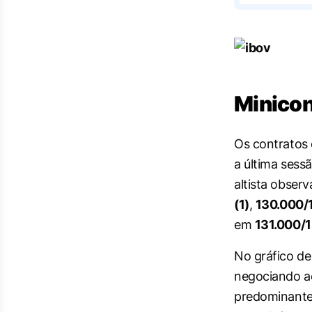
Minicon
Os contratos
a última sess
altista obse
(1)
,
130.000/1
em
131.000/1
No gráfico de 
negociando a
predominante