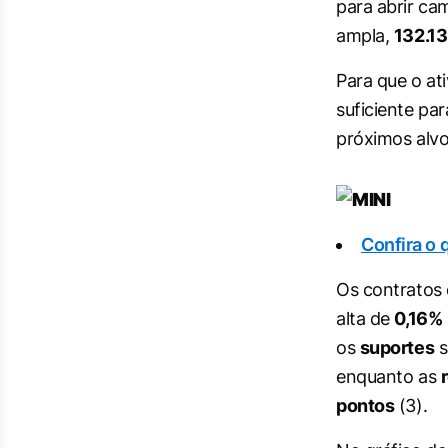
para abrir ca
ampla,
132.1
Para que o at
suficiente pa
próximos alvo
Confira o 
Os contratos
alta de
0,16%
os
suportes
s
enquanto as
pontos
(3).