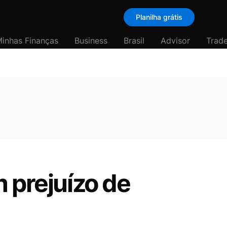
Planilha grátis
inhas Finanças
Business
Brasil
Advisor
Trade
 prejuízo de