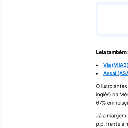
Leia também:
Via (VIIA3
Assaí (ASA
O lucro antes
inglês) da Mé
67% em relaç
Já a margem E
p.p. frente a