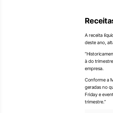
Receita
A receita líq
deste ano, al
“Historicament
à do trimestre
empresa.
Conforme a Mé
geradas no qu
Friday e even
trimestre.”