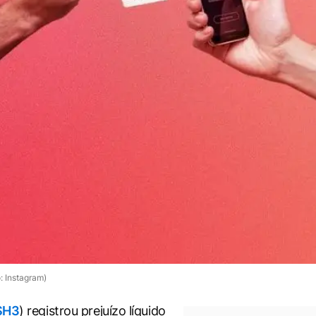
: Instagram)
SH3
) registrou prejuízo líquido