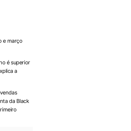
ro e março
no é superior
xplica a
 vendas
nta da Black
primeiro