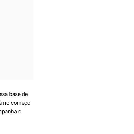
ossa base de
 já no começo
ompanha o