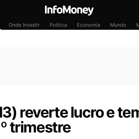
Onde Investir
Política
Economia
Mundo
M
) reverte lucro e tem
1º trimestre