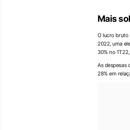
Mais so
O lucro bruto
2022, uma el
30% no 1T22,
As despesas 
28% em relaçã