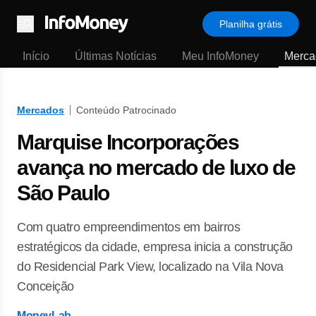
Planilha grátis
Menu
Início
Últimas Notícias
Meu InfoMoney
Merca
Mercados
Conteúdo Patrocinado
Marquise Incorporações
avança no mercado de luxo de
São Paulo
Com quatro empreendimentos em bairros
estratégicos da cidade, empresa inicia a construção
do Residencial Park View, localizado na Vila Nova
Conceição
MoneyLab