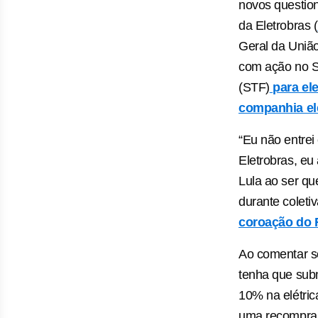
novos questio
da Eletrobras (
Geral da União
com ação no S
(STF)
para ele
companhia elé
“Eu não entrei
Eletrobras, eu
Lula ao ser qu
durante coleti
coroação do R
Ao comentar so
tenha que subm
10% na elétrica
uma recompra 