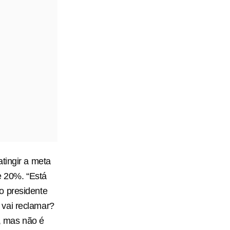
tingir a meta
e 20%. “Está
o presidente
 vai reclamar?
, mas não é