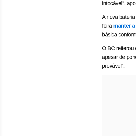
intocável”, apo
A nova bateria
feira
manter a
básica conform
O BC reiterou 
apesar de pon
provável”.