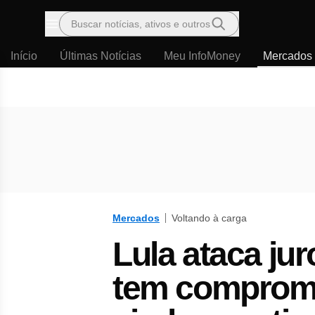
Buscar notícias, ativos e outros
Menu
Início
Últimas Notícias
Meu InfoMoney
Mercados
Mercados
Voltando à carga
Lula ataca ju
tem compromi