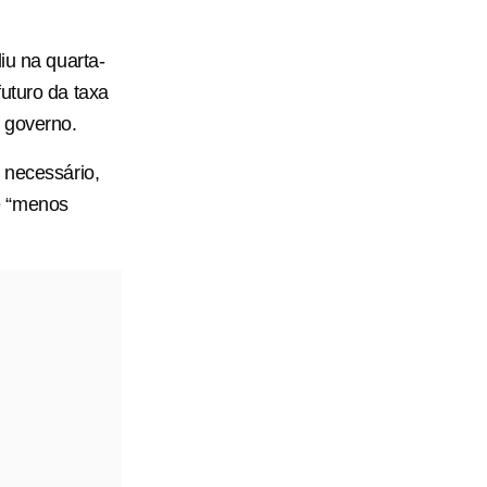
iu na quarta-
futuro da taxa
o governo.
 necessário,
é “menos