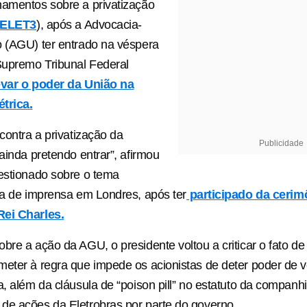
namentos sobre a privatização
ELET3
), após a Advocacia-
 (AGU) ter entrado na véspera
upremo Tribunal Federal
var o poder da União na
trica.
 contra a privatização da
Publicidade
 ainda pretendo entrar”, afirmou
estionado sobre o tema
va de imprensa em Londres, após ter
participado da cerim
ei Charles.
bre a ação da AGU, o presidente voltou a criticar o fato d
eter à regra que impede os acionistas de deter poder de v
, além da cláusula de “poison pill” no estatuto da companhia
de ações da Eletrobras por parte do governo.