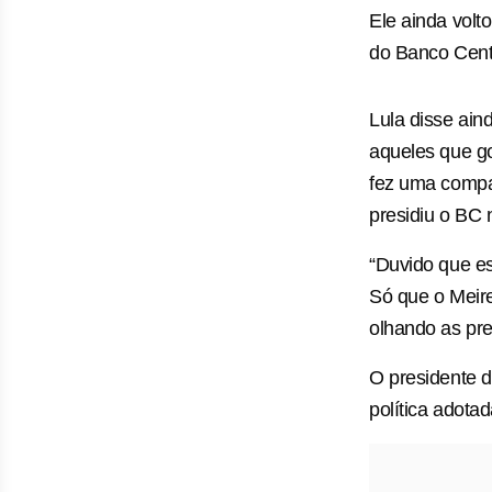
Ele ainda volt
do Banco Cent
Lula disse ai
aqueles que go
fez uma compa
presidiu o BC 
“Duvido que e
Só que o Meire
olhando as pr
O presidente d
política adota