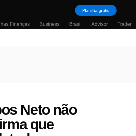
Planilha grátis
nhas Finanças
Business
Brasil
Advisor
Trader
pos Neto não
irma que