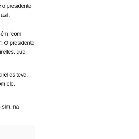
e o presidente
sil.
mbém “com
”. O presidente
elles, que
relles teve.
om ele,
 sim, na