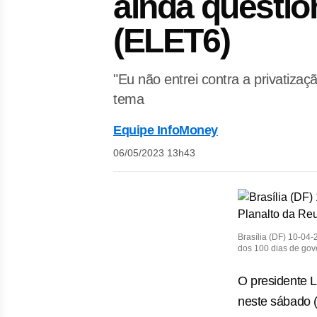
ainda questio
(ELET6)
"Eu não entrei contra a privatizaç
tema
Equipe InfoMoney
06/05/2023 13h43
Brasília (DF) 10-04-
dos 100 dias de gov
O presidente Lu
neste sábado (