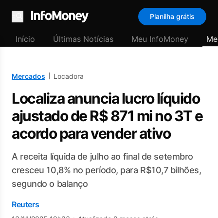
Planilha grátis
Menu
Início
Últimas Notícias
Meu InfoMoney
Me
Mercados
Locadora
Localiza anuncia lucro líquido
ajustado de R$ 871 mi no 3T e
acordo para vender ativo
A receita líquida de julho ao final de setembro
cresceu 10,8% no período, para R$10,7 bilhões,
segundo o balanço
Reuters