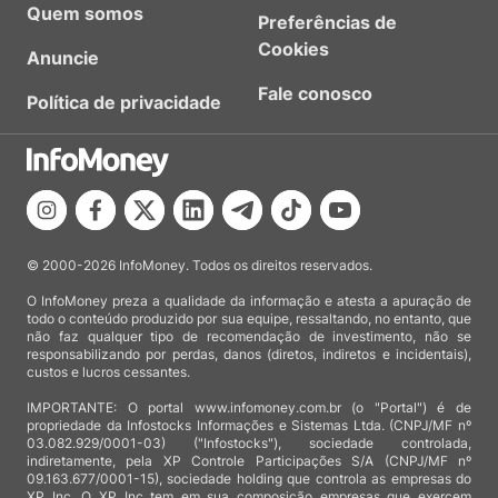
Quem somos
Preferências de
Cookies
Anuncie
Fale conosco
Política de privacidade
© 2000-2026 InfoMoney. Todos os direitos reservados.
O InfoMoney preza a qualidade da informação e atesta a apuração de
todo o conteúdo produzido por sua equipe, ressaltando, no entanto, que
não faz qualquer tipo de recomendação de investimento, não se
responsabilizando por perdas, danos (diretos, indiretos e incidentais),
custos e lucros cessantes.
IMPORTANTE: O portal www.infomoney.com.br (o "Portal") é de
propriedade da Infostocks Informações e Sistemas Ltda. (CNPJ/MF nº
03.082.929/0001-03) ("Infostocks"), sociedade controlada,
indiretamente, pela XP Controle Participações S/A (CNPJ/MF nº
09.163.677/0001-15), sociedade holding que controla as empresas do
XP Inc. O XP Inc tem em sua composição empresas que exercem