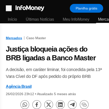
Planilha grátis
Menu
Início
Últimas Notícias
Meu InfoMoney
Merca
Mercados
Caso Master
Justiça bloqueia ações do
BRB ligadas a Banco Master
A decisão, em caráter liminar, foi concedida pela 13ª
Vara Cível do DF após pedido do próprio BRB
Agência Brasil
26/02/2026 23h12
•
Atualizado 5 meses atrás