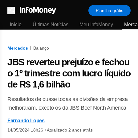
Planilha grátis
Menu
Início
Últimas Notícias
Meu InfoMoney
Merca
Mercados
Balanço
JBS reverteu prejuízo e fechou
o 1º trimestre com lucro líquido
de R$ 1,6 bilhão
Resultados de quase todas as divisões da empresa
melhoraram, exceto os da JBS Beef North America
Fernando Lopes
14/05/2024 18h26
•
Atualizado 2 anos atrás