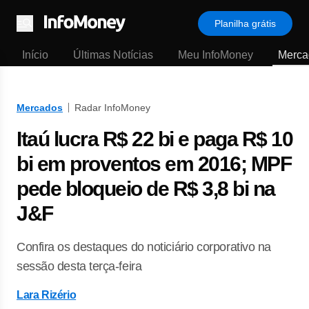
Planilha grátis
Menu
Início
Últimas Notícias
Meu InfoMoney
Merca
Mercados
Radar InfoMoney
Itaú lucra R$ 22 bi e paga R$ 10
bi em proventos em 2016; MPF
pede bloqueio de R$ 3,8 bi na
J&F
Confira os destaques do noticiário corporativo na
sessão desta terça-feira
Lara Rizério