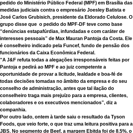
pedido do Ministério Público Federal (MPF) em Brasília das
medidas judiciais contra o empresário Joesley Batista e
José Carlos Grubisich, presidente da Eldorado Celulose. O
grupo disse que o pedido do MPF-DF teve como base
“denúncias estapafúrdias, infundadas e com caráter de
interesses pessoais” de Max Mauran Pantoja da Costa. Ele
é conselheiro indicado pela Funcef, fundo de pensão dos
funcionários da Caixa Econômica Federal.
“A J&F refuta todas a alegações irresponsáveis feitas por
Pantoja e pedirá ao MPF e ao juiz competente a
oportunidade de provar a licitude, lealdade e boa-fé de
todas decisões tomadas no âmbito da empresa e do seu
conselho de administração, antes que tal ilação do
conselheiro traga mais prejuízo para a empresa, clientes,
colaboradores e os executivos mencionados”, diz a
companhia.
Por outro lado, ontem à tarde saiu o resultado da Tyson
Foods, que veio forte, o que traz uma leitura positiva para a
JBS. No segmento de Beef, a margem Ebitda foi de 8.5%, o