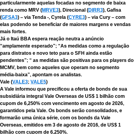
particularmente aquelas focadas no segmento de baixa
renda como MRV (
MRVE3
), Direcional (
DIRR3
), Gafisa
(
GFSA3
) – via Tenda -, Cyrela (
CYRE3
) – via Cury – com
elas podendo se beneficiar de maiores margens e vendas
mais fortes.
Já o Itaú BBA espera reação neutra a anúncio
“amplamente esperado”; “As medidas como a regulação
para distratos e novo teto para o SFH ainda estão
pendentes”; “ as medidas são positivas para os players do
MCMV, bem como aqueles que operam no segmento
média-baixa”, apontam os analistas.
Vale
(
VALE3
;
VALE5
)
A Vale informou que precificou a oferta de bonds de sua
subsidiária integral Vale Overseas de US$ 1 bilhão com
cupom de 6,250% com vencimento em agosto de 2026,
garantidos pela Vale. Os bonds serão consolidados, e
formarão uma única série, com os bonds da Vale
Overseas, emitidos em 3 de agosto de 2016, de US$ 1
bilhão com cupom de 6,250%.