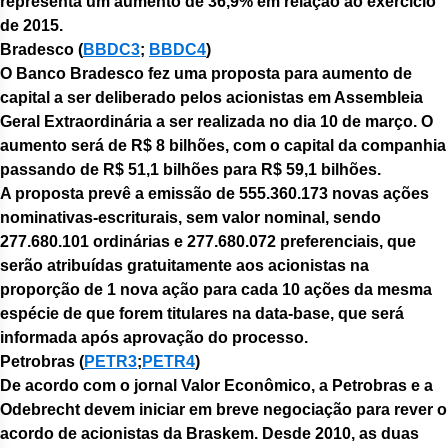
representa um aumento de 36,9% em relação ao exercício
de 2015.
Bradesco
(
BBDC3
;
BBDC4
)
O Banco Bradesco fez uma proposta para aumento de
capital a ser deliberado pelos acionistas em Assembleia
Geral Extraordinária a ser realizada no dia 10 de março. O
aumento será de R$ 8 bilhões, com o capital da companhia
passando de R$ 51,1 bilhões para R$ 59,1 bilhões.
A proposta prevê a emissão de 555.360.173 novas ações
nominativas-escriturais, sem valor nominal, sendo
277.680.101 ordinárias e 277.680.072 preferenciais, que
serão atribuídas gratuitamente aos acionistas na
proporção de 1 nova ação para cada 10 ações da mesma
espécie de que forem titulares na data-base, que será
informada após aprovação do processo.
Petrobras (
PETR3
;
PETR4
)
De acordo com o jornal Valor Econômico, a Petrobras e a
Odebrecht devem iniciar em breve negociação para rever o
acordo de acionistas da Braskem. Desde 2010, as duas