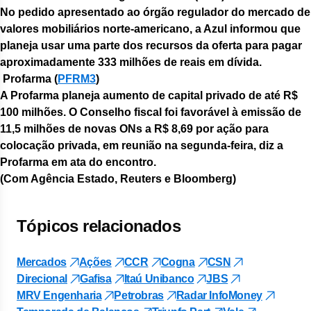
No pedido apresentado ao órgão regulador do mercado de
valores mobiliários norte-americano, a Azul informou que
planeja usar uma parte dos recursos da oferta para pagar
aproximadamente 333 milhões de reais em dívida.
Profarma (
PFRM3
)
A Profarma planeja aumento de capital privado de até R$
100 milhões. O Conselho fiscal foi favorável à emissão de
11,5 milhões de novas ONs a R$ 8,69 por ação para
colocação privada, em reunião na segunda-feira, diz a
Profarma em ata do encontro.
(Com Agência Estado, Reuters e Bloomberg)
Tópicos relacionados
Mercados
Ações
CCR
Cogna
CSN
Direcional
Gafisa
Itaú Unibanco
JBS
MRV Engenharia
Petrobras
Radar InfoMoney