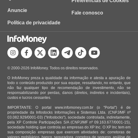
Preferências de Cookies
Anuncie
Fale conosco
Política de privacidade
© 2000-2026 InfoMoney. Todos os direitos reservados.
O InfoMoney preza a qualidade da informação e atesta a apuração de
todo o conteúdo produzido por sua equipe, ressaltando, no entanto, que
não faz qualquer tipo de recomendação de investimento, não se
responsabilizando por perdas, danos (diretos, indiretos e incidentais),
custos e lucros cessantes.
IMPORTANTE: O portal www.infomoney.com.br (o "Portal") é de
propriedade da Infostocks Informações e Sistemas Ltda. (CNPJ/MF nº
03.082.929/0001-03) ("Infostocks"), sociedade controlada, indiretamente,
pela XP Controle Participações S/A (CNPJ/MF nº 09.163.677/0001-15),
sociedade holding que controla as empresas do XP Inc. O XP Inc tem em
sua composição empresas que exercem atividades de: corretoras de
valores mobiliários, banco, seguradora, corretora de seguros, análise de