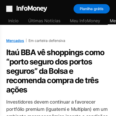
Planilha grátis
Menu
Início
Últimas Notícias
Meu InfoMoney
Me
Mercados
Em carteira defensiva
Itaú BBA vê shoppings como
“porto seguro dos portos
seguros” da Bolsa e
recomenda compra de três
ações
Investidores devem continuar a favorecer
portfólio premium (Iguatemi e Multiplan) em um