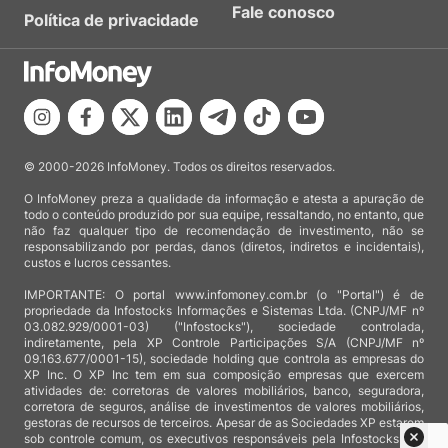
Fale conosco
Política de privacidade
© 2000-2026 InfoMoney. Todos os direitos reservados.
O InfoMoney preza a qualidade da informação e atesta a apuração de
todo o conteúdo produzido por sua equipe, ressaltando, no entanto, que
não faz qualquer tipo de recomendação de investimento, não se
responsabilizando por perdas, danos (diretos, indiretos e incidentais),
custos e lucros cessantes.
IMPORTANTE: O portal www.infomoney.com.br (o "Portal") é de
propriedade da Infostocks Informações e Sistemas Ltda. (CNPJ/MF nº
03.082.929/0001-03) ("Infostocks"), sociedade controlada,
indiretamente, pela XP Controle Participações S/A (CNPJ/MF nº
09.163.677/0001-15), sociedade holding que controla as empresas do
XP Inc. O XP Inc tem em sua composição empresas que exercem
atividades de: corretoras de valores mobiliários, banco, seguradora,
corretora de seguros, análise de investimentos de valores mobiliários,
gestoras de recursos de terceiros. Apesar de as Sociedades XP estarem
sob controle comum, os executivos responsáveis pela Infostocks são