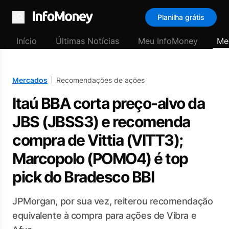
Planilha grátis
Menu
Início
Últimas Notícias
Meu InfoMoney
Me
Mercados
Recomendações de ações
Itaú BBA corta preço-alvo da
JBS (JBSS3) e recomenda
compra de Vittia (VITT3);
Marcopolo (POMO4) é top
pick do Bradesco BBI
JPMorgan, por sua vez, reiterou recomendação
equivalente à compra para ações de Vibra e