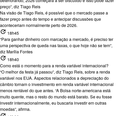
deteriorando, 2026 começará a ser discutido e isso pode fazer
preço”, diz Tiago Reis
Na visão de Tiago Reis, é possível que o mercado passe a
fazer preço antes do tempo e antecipar discussões que
aconteceriam normalmente perto de 2026.
update
18h45
“Para ganhar dinheiro com marcação a mercado, é preciso ter
uma perspectiva de queda nas taxas, o que hoje não se tem”,
diz Marília Fontes
update
18h40
Como está o momento para a renda variável internacional?
“O melhor da festa já passou”, diz Tiago Reis, sobre a renda
variável nos EUA. Aspectos relacionados a depreciação do
câmbio tornam o investimento em renda variável internacional
menos rentável do que antes. “A Bolsa norte-americana está
muito quente, mas o resto do mundo está barato. Se eu fosse
investir internacionalmente, eu buscaria investir em outras
moedas”, afirma.
update