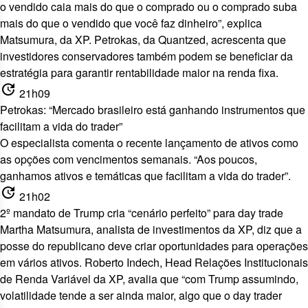
o vendido caia mais do que o comprado ou o comprado suba
mais do que o vendido que você faz dinheiro”, explica
Matsumura, da XP. Petrokas, da Quantzed, acrescenta que
investidores conservadores também podem se beneficiar da
estratégia para garantir rentabilidade maior na renda fixa.
update
21h09
Petrokas: “Mercado brasileiro está ganhando instrumentos que
facilitam a vida do trader”
O especialista comenta o recente lançamento de ativos como
as opções com vencimentos semanais. “Aos poucos,
ganhamos ativos e temáticas que facilitam a vida do trader”.
update
21h02
2º mandato de Trump cria “cenário perfeito” para day trade
Martha Matsumura, analista de investimentos da XP, diz que a
posse do republicano deve criar oportunidades para operações
em vários ativos. Roberto Indech, Head Relações Institucionais
de Renda Variável da XP, avalia que “com Trump assumindo,
volatilidade tende a ser ainda maior, algo que o day trader