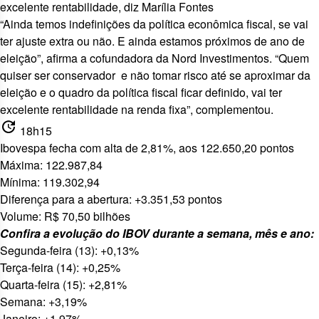
excelente rentabilidade, diz Marília Fontes
“Ainda temos indefinições da política econômica fiscal, se vai
ter ajuste extra ou não. E ainda estamos próximos de ano de
eleição”, afirma a cofundadora da Nord Investimentos. “Quem
quiser ser conservador e não tomar risco até se aproximar da
eleição e o quadro da política fiscal ficar definido, vai ter
excelente rentabilidade na renda fixa”, complementou.
update
18h15
Ibovespa fecha com alta de 2,81%, aos 122.650,20 pontos
Máxima: 122.987,84
Mínima: 119.302,94
Diferença para a abertura: +3.351,53 pontos
Volume: R$ 70,50 bilhões
Confira a evolução do IBOV durante a semana, mês e ano:
Segunda-feira (13): +0,13%
Terça-feira (14): +0,25%
Quarta-feira (15): +2,81%
Semana: +3,19%
Janeiro: +1,97%