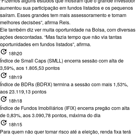
“Fizemos alguns estudos que mostram que o grande investidor
aumentou sua participação em fundos listados e os pequenos
saíram. Esses grandes tem mais assessoramento e tomam
melhores decisões”, afirma Reis.
Ele também diz ver muita oportunidade na Bolsa, com diversas
ações descontadas. “Mas fazia tempo que não via tantas
oportunidades em fundos listados”, afirma.
update
18h20
Índice de Small Caps (SMLL) encerra sessão com alta de
3,59%, aos 1.805,53 pontos
update
18h19
Índice de BDRs (BDRX) termina a sessão com mais 1,53%,
aos 23.119,13 pontos
update
18h18
Índice de Fundos Imobiliários (IFIX) encerra pregão com alta
de 0,83%, aos 3.090,78 pontos, máxima do dia
update
18h15
Para quem não quer tomar risco até a eleição, renda fixa terá