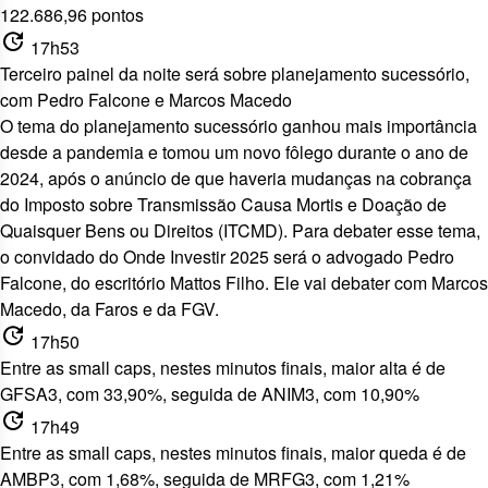
122.686,96 pontos
update
17h53
Terceiro painel da noite será sobre planejamento sucessório,
com Pedro Falcone e Marcos Macedo
O tema do planejamento sucessório ganhou mais importância
desde a pandemia e tomou um novo fôlego durante o ano de
2024, após o anúncio de que haveria mudanças na cobrança
do Imposto sobre Transmissão Causa Mortis e Doação de
Quaisquer Bens ou Direitos (ITCMD). Para debater esse tema,
o convidado do Onde Investir 2025 será o advogado Pedro
Falcone, do escritório Mattos Filho. Ele vai debater com Marcos
Macedo, da Faros e da FGV.
update
17h50
Entre as small caps, nestes minutos finais, maior alta é de
GFSA3, com 33,90%, seguida de ANIM3, com 10,90%
update
17h49
Entre as small caps, nestes minutos finais, maior queda é de
AMBP3, com 1,68%, seguida de MRFG3, com 1,21%