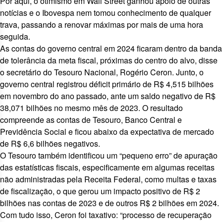
Por aqui, o otimismo em Wall Street ganhou apoio de outras
notícias e o Ibovespa nem tomou conhecimento de qualquer
trava, passando a renovar máximas por mais de uma hora
seguida.
As contas do governo central em 2024 ficaram dentro da banda
de tolerância da meta fiscal,
próximas do centro do alvo
, disse
o secretário do Tesouro Nacional, Rogério Ceron. Junto, o
governo central registrou déficit primário de R$ 4,515 bilhões
em novembro do ano passado, ante um saldo negativo de R$
38,071 bilhões no mesmo mês de 2023. O resultado
compreende as contas de Tesouro, Banco Central e
Previdência Social e ficou
abaixo da expectativa
de mercado
de R$ 6,6 bilhões negativos.
O Tesouro também identificou um “pequeno erro” de apuração
das estatísticas fiscais, especificamente em algumas receitas
não administradas pela Receita Federal, como multas e taxas
de fiscalização, o que
gerou um impacto positivo
de R$ 2
bilhões nas contas de 2023 e de outros R$ 2 bilhões em 2024.
Com tudo isso, Ceron foi taxativo: “processo de recuperação