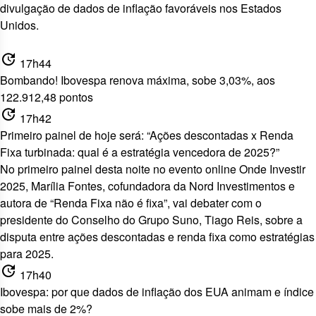
divulgação de dados de inflação favoráveis nos Estados
Unidos.
update
17h44
Bombando! Ibovespa renova máxima, sobe 3,03%, aos
122.912,48 pontos
update
17h42
Primeiro painel de hoje será: “Ações descontadas x Renda
Fixa turbinada: qual é a estratégia vencedora de 2025?”
No primeiro painel desta noite no evento online Onde Investir
2025, Marília Fontes, cofundadora da Nord Investimentos e
autora de “Renda Fixa não é fixa”, vai debater com o
presidente do Conselho do Grupo Suno, Tiago Reis, sobre a
disputa entre ações descontadas e renda fixa
como estratégias
para 2025.
update
17h40
Ibovespa: por que dados de inflação dos EUA animam e índice
sobe mais de 2%?