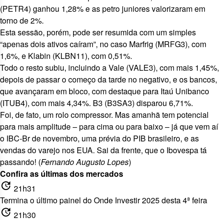
(
PETR4
) ganhou 1,28% e as petro juniores valorizaram em
torno de 2%.
Esta sessão, porém, pode ser resumida com um simples
“apenas dois ativos caíram”, no caso Marfrig (
MRFG3
), com
1,6%, e Klabin (
KLBN11
), com 0,51%.
Todo o resto subiu, incluindo a Vale (
VALE3
), com mais 1,45%,
depois de passar o começo da tarde no negativo, e os bancos,
que avançaram em bloco, com destaque para Itaú Unibanco
(
ITUB4
), com mais 4,34%. B3 (
B3SA3
) disparou 6,71%.
Foi, de fato, um rolo compressor. Mas amanhã tem potencial
para mais amplitude – para cima ou para baixo – já que vem aí
o IBC-Br de novembro, uma prévia do PIB brasileiro, e as
vendas do varejo nos EUA. Sai da frente, que o Ibovespa tá
passando! (
Fernando Augusto Lopes
)
Confira as últimas dos mercados
update
21h31
Termina o último painel do Onde Investir 2025 desta 4ª feira
update
21h30