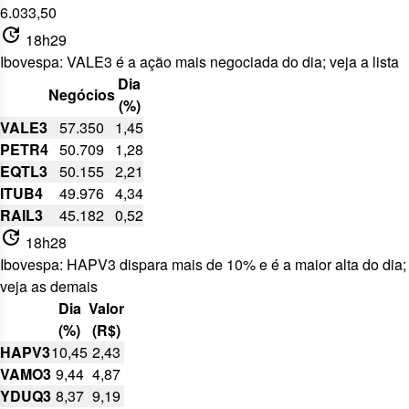
6.033,50
update
18h29
Ibovespa: VALE3 é a ação mais negociada do dia; veja a lista
Dia
Negócios
(%)
VALE3
57.350
1,45
PETR4
50.709
1,28
EQTL3
50.155
2,21
ITUB4
49.976
4,34
RAIL3
45.182
0,52
update
18h28
Ibovespa: HAPV3 dispara mais de 10% e é a maior alta do dia;
veja as demais
Dia
Valor
(%)
(R$)
HAPV3
10,45
2,43
VAMO3
9,44
4,87
YDUQ3
8,37
9,19