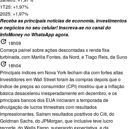
1T25: +1,97%
2025: +1,97%
Receba as principais notícias de economia, investimentos
e negócios no seu celular! Inscreva-se no canal do
InfoMoney no WhatsApp
agora
.
update
18h09
Começa painel sobre ações descontadas x renda fixa
turbinada, com Marilia Fontes, da Nord, e Tiago Reis, da Suno
update
18h04
Principais índices em Nova York fecham dia com fortes altas
Investidores em Wall Street foram às compras depois que o
índice de preços ao consumidor (CPI) mostrou que a inflação
básica desacelerou inesperadamente em dezembro, e os
principais bancos dos EUA iniciaram a temporada de
divulgação de lucros trimestrais com resultados
impressionantes. Saíram resultados positivos
do Citi
, do
Goldman Sachs
, do JPMorgan, que inclusive teve
lucro
recorde
, do Wells Fargo,
superando expectativa
, e da