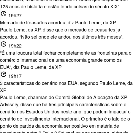
125 anos de história e estão lendo coisas do século XIX”
update
19h27
Mercado de treasuries acordou, diz Paulo Leme, da XP
Paulo Leme, da XP, disse que o mercado de treasuries já
acordou. “Não sei onde ele andou nos últimos três meses”.
update
19h22
“É uma loucura total fechar completamente as fronteiras para o
comércio internacional de uma economia grande como os
EUA”, diz Paulo Leme, da XP
update
19h17
3 características do cenário nos EUA, segundo Paulo Leme, da
XP
Paulo Leme, chairman do Comitê Global de Alocação da XP
Advisory, disse que há três principais características sobre o
cenário nos Estados Unidos neste ano, que podem impactar o
cenário de investimento internacional. O primeiro é o fato de o
ponto de partida da economia ser positivo em matéria de
crescimento entre 2,5% e 3,5% real no ano passado, além de