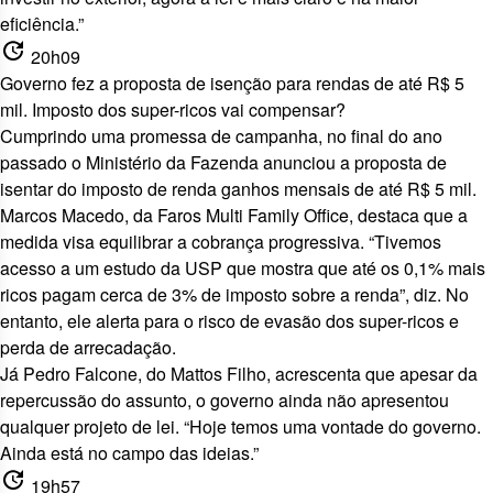
eficiência.”
update
20h09
Governo fez a proposta de isenção para rendas de até R$ 5
mil. Imposto dos super-ricos vai compensar?
Cumprindo uma promessa de campanha, no final do ano
passado o Ministério da Fazenda anunciou a proposta de
isentar do imposto de renda ganhos mensais de até R$ 5 mil.
Marcos Macedo, da Faros Multi Family Office, destaca que a
medida visa equilibrar a cobrança progressiva. “Tivemos
acesso a um estudo da USP que mostra que até os 0,1% mais
ricos pagam cerca de 3% de imposto sobre a renda”, diz. No
entanto, ele alerta para o risco de evasão dos super-ricos e
perda de arrecadação.
Já Pedro Falcone, do Mattos Filho, acrescenta que apesar da
repercussão do assunto, o governo ainda não apresentou
qualquer projeto de lei. “Hoje temos uma vontade do governo.
Ainda está no campo das ideias.”
update
19h57