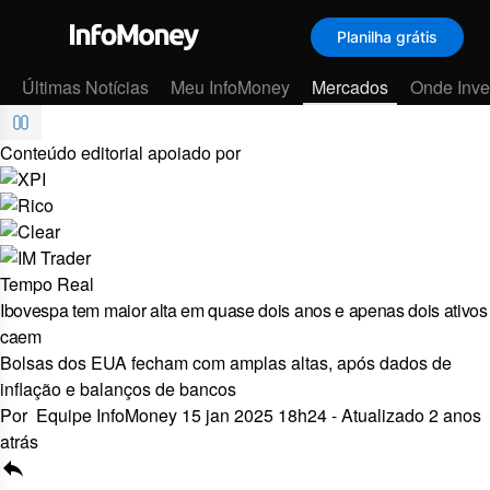
Planilha grátis
Menu
Últimas Notícias
Meu InfoMoney
Mercados
Onde Inves
Conteúdo editorial apoiado por
Tempo Real
Ibovespa tem maior alta em quase dois anos e apenas dois ativos
caem
Bolsas dos EUA fecham com amplas altas, após dados de
inflação e balanços de bancos
Por
Equipe InfoMoney
15 jan 2025 18h24
-
Atualizado 2 anos
atrás
reply