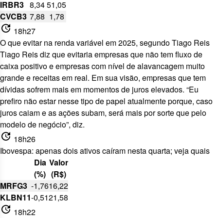
IRBR3
8,34
51,05
CVCB3
7,88
1,78
update
18h27
O que evitar na renda variável em 2025, segundo Tiago Reis
Tiago Reis diz que evitaria empresas que não tem fluxo de
caixa positivo e empresas com nível de alavancagem muito
grande e receitas em real. Em sua visão, empresas que tem
dívidas sofrem mais em momentos de juros elevados. “Eu
prefiro não estar nesse tipo de papel atualmente porque, caso
juros caiam e as ações subam, será mais por sorte que pelo
modelo de negócio”, diz.
update
18h26
Ibovespa: apenas dois ativos caíram nesta quarta; veja quais
Dia
Valor
(%)
(R$)
MRFG3
-1,76
16,22
KLBN11
-0,51
21,58
update
18h22