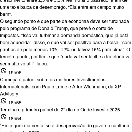
uma taxa baixa de desemprego. “Ela entra em campo muito
bem”.
O segundo ponto é que parte da economia deve ser turbinada
pelo programa de Donald Trump, que prevê o corte de
impostos. “Isso vai turbinar a demanda doméstica, que já está
bem aquecida”, disse, o que vai ser positivo para a bolsa, “com
ganhos de pelo menos 10%, 12% ou talvez 15% para cima”. O
terceiro ponto, por fim, é que “nada vai ser fácil e a trajetória vai
ser muito volátil”, falou.
update
19h06
Começa o painel sobre os melhores investimentos
internacionais, com Paulo Leme e Artur Wichmann, da XP
Advisory
update
18h55
Termina o primeiro painel do 2º dia do Onde Investir 2025
update
18h54
“Em algum momento, se a desaprovação do governo continuar