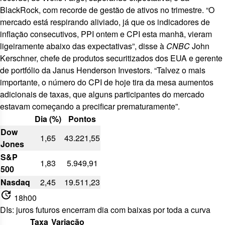
BlackRock, com
recorde de gestão de ativos
no trimestre. “O
mercado está respirando aliviado, já que os indicadores de
inflação consecutivos, PPI ontem e CPI esta manhã, vieram
ligeiramente abaixo das expectativas”, disse à
CNBC
John
Kerschner, chefe de produtos securitizados dos EUA e gerente
de portfólio da Janus Henderson Investors. “Talvez o mais
importante, o número do CPI de hoje tira da mesa aumentos
adicionais de taxas, que alguns participantes do mercado
estavam começando a precificar prematuramente”.
Dia (%)
Pontos
Dow
1,65
43.221,55
Jones
S&P
1,83
5.949,91
500
Nasdaq
2,45
19.511,23
update
18h00
DIs: juros futuros encerram dia com baixas por toda a curva
Taxa
Variação