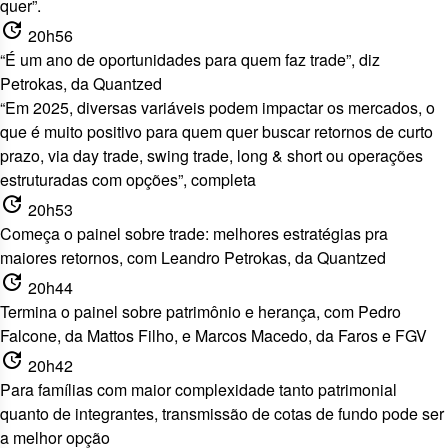
quer”.
update
20h56
“É um ano de oportunidades para quem faz trade”, diz
Petrokas, da Quantzed
“Em 2025, diversas variáveis podem impactar os mercados, o
que é muito positivo para quem quer buscar retornos de curto
prazo, via day trade, swing trade, long & short ou operações
estruturadas com opções”, completa
update
20h53
Começa o painel sobre trade: melhores estratégias pra
maiores retornos, com Leandro Petrokas, da Quantzed
update
20h44
Termina o painel sobre patrimônio e herança, com Pedro
Falcone, da Mattos Filho, e Marcos Macedo, da Faros e FGV
update
20h42
Para famílias com maior complexidade tanto patrimonial
quanto de integrantes, transmissão de cotas de fundo pode ser
a melhor opção