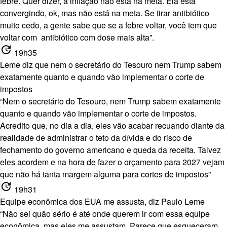
febre. Quer dizer, a inflação não está na meta. Ela está
convergindo, ok, mas não está na meta. Se tirar antibiótico
muito cedo, a gente sabe que se a febre voltar, você tem que
voltar com antibiótico com dose mais alta”.
update
19h35
Leme diz que nem o secretário do Tesouro nem Trump sabem
exatamente quanto e quando vão implementar o corte de
impostos
“Nem o secretário do Tesouro, nem Trump sabem exatamente
quanto e quando vão implementar o corte de impostos.
Acredito que, no dia a dia, eles vão acabar recuando diante da
realidade de administrar o teto da dívida e do risco de
fechamento do governo americano e queda da receita. Talvez
eles acordem e na hora de fazer o orçamento para 2027 vejam
que não há tanta margem alguma para cortes de impostos”
update
19h31
Equipe econômica dos EUA me assusta, diz Paulo Leme
“Não sei quão sério é até onde querem ir com essa equipe
econômica, mas eles me assustam. Parece que esqueceram