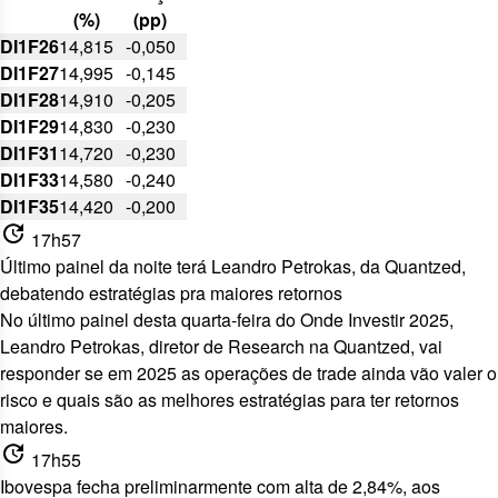
(%)
(pp)
DI1F26
14,815
-0,050
DI1F27
14,995
-0,145
DI1F28
14,910
-0,205
DI1F29
14,830
-0,230
DI1F31
14,720
-0,230
DI1F33
14,580
-0,240
DI1F35
14,420
-0,200
update
17h57
Último painel da noite terá Leandro Petrokas, da Quantzed,
debatendo estratégias pra maiores retornos
No último painel desta quarta-feira do Onde Investir 2025,
Leandro Petrokas, diretor de Research na Quantzed, vai
responder se em 2025 as operações de trade ainda vão valer o
risco e quais são as melhores estratégias para ter retornos
maiores.
update
17h55
Ibovespa fecha preliminarmente com alta de 2,84%, aos