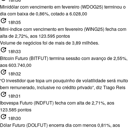
Minidólar com vencimento em fevereiro (WDOG25) terminou o
dia com baixa de 0,86%, cotado a 6.028,00
update
18h35
Mini-índice com vencimento em fevereiro (WING25) fecha com
alta de 2,72%, aos 123.595 pontos
Volume de negócios foi de mais de 3,89 milhões.
update
18h33
Bitcoin Futuro (BITFUT) termina sessão com avanço de 2,55%,
aos 603.740,00
update
18h32
“O investidor que topa um pouquinho de volatilidade será muito
bem remunerado, inclusive no crédito privado”, diz Tiago Reis
update
18h31
Ibovespa Futuro (INDFUT) fecha com alta de 2,71%, aos
123.585 pontos
update
18h30
Dólar Futuro (DOLFUT) encerra dia com menos 0,81%, aos