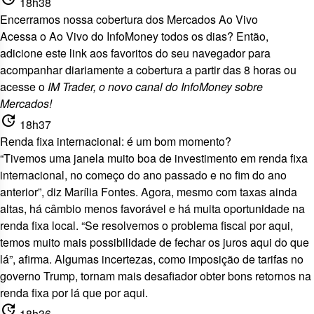
18h38
Encerramos nossa cobertura dos Mercados Ao Vivo
Acessa o Ao Vivo do InfoMoney todos os dias? Então,
adicione
este link aos favoritos
do seu navegador para
acompanhar diariamente a cobertura a partir das 8 horas ou
acesse o
IM Trader, o
novo canal do InfoMoney sobre
Mercados!
update
18h37
Renda fixa internacional: é um bom momento?
“Tivemos uma janela muito boa de investimento em renda fixa
internacional, no começo do ano passado e no fim do ano
anterior”, diz Marília Fontes. Agora, mesmo com taxas ainda
altas, há câmbio menos favorável e há muita oportunidade na
renda fixa local. “Se resolvemos o problema fiscal por aqui,
temos muito mais possibilidade de fechar os juros aqui do que
lá”, afirma. Algumas incertezas, como imposição de tarifas no
governo Trump, tornam mais desafiador obter bons retornos na
renda fixa por lá que por aqui.
update
18h36