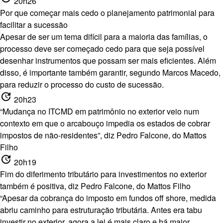
20h26
Por que começar mais cedo o planejamento patrimonial para
facilitar a sucessão
Apesar de ser um tema difícil para a maioria das famílias, o
processo deve ser começado cedo para que seja possível
desenhar instrumentos que possam ser mais eficientes. Além
disso, é importante também garantir, segundo Marcos Macedo,
para reduzir o processo do custo de sucessão.
update
20h23
“Mudança no ITCMD em patrimônio no exterior veio num
contexto em que o arcabouço impedia os estados de cobrar
impostos de não-residentes”, diz Pedro Falcone, do Mattos
Filho
update
20h19
Fim do diferimento tributário para investimentos no exterior
também é positiva, diz Pedro Falcone, do Mattos Filho
“Apesar da cobrança do imposto em fundos off shore, medida
abriu caminho para estruturação tributária. Antes era tabu
investir no exterior, agora a lei é mais claro e há maior