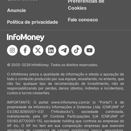
Preferências de
Cookies
Anuncie
Fale conosco
Política de privacidade
© 2000-2026 InfoMoney. Todos os direitos reservados.
O InfoMoney preza a qualidade da informação e atesta a apuração de
todo o conteúdo produzido por sua equipe, ressaltando, no entanto, que
não faz qualquer tipo de recomendação de investimento, não se
responsabilizando por perdas, danos (diretos, indiretos e incidentais),
custos e lucros cessantes.
IMPORTANTE: O portal www.infomoney.com.br (o "Portal") é de
propriedade da Infostocks Informações e Sistemas Ltda. (CNPJ/MF nº
03.082.929/0001-03) ("Infostocks"), sociedade controlada,
indiretamente, pela XP Controle Participações S/A (CNPJ/MF nº
09.163.677/0001-15), sociedade holding que controla as empresas do
XP Inc. O XP Inc tem em sua composição empresas que exercem
atividades de: corretoras de valores mobiliários, banco, seguradora,