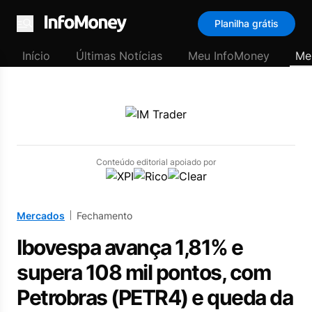
Planilha grátis
Menu
Início
Últimas Notícias
Meu InfoMoney
Me
Conteúdo editorial apoiado por
Mercados
Fechamento
Ibovespa avança 1,81% e
supera 108 mil pontos, com
Petrobras (PETR4) e queda da