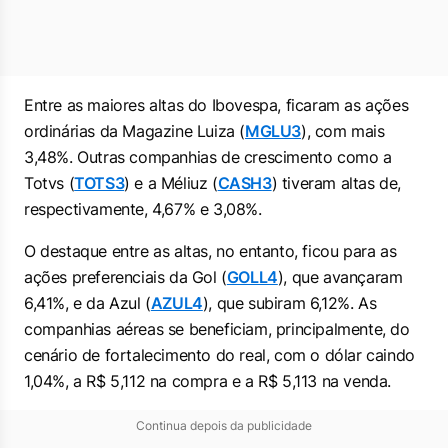
Entre as maiores altas do Ibovespa, ficaram as ações
ordinárias da Magazine Luiza (
MGLU3
), com mais
3,48%. Outras companhias de crescimento como a
Totvs (
TOTS3
) e a Méliuz (
CASH3
) tiveram altas de,
respectivamente, 4,67% e 3,08%.
O destaque entre as altas, no entanto, ficou para as
ações preferenciais da Gol (
GOLL4
), que avançaram
6,41%, e da Azul (
AZUL4
), que subiram 6,12%. As
companhias aéreas se beneficiam, principalmente, do
cenário de fortalecimento do real, com o dólar caindo
1,04%, a R$ 5,112 na compra e a R$ 5,113 na venda.
Continua depois da publicidade