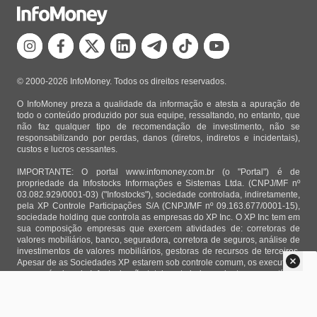
© 2000-2026 InfoMoney. Todos os direitos reservados.
O InfoMoney preza a qualidade da informação e atesta a apuração de
todo o conteúdo produzido por sua equipe, ressaltando, no entanto, que
não faz qualquer tipo de recomendação de investimento, não se
responsabilizando por perdas, danos (diretos, indiretos e incidentais),
custos e lucros cessantes.
IMPORTANTE: O portal www.infomoney.com.br (o "Portal") é de
propriedade da Infostocks Informações e Sistemas Ltda. (CNPJ/MF nº
03.082.929/0001-03) ("Infostocks"), sociedade controlada, indiretamente,
pela XP Controle Participações S/A (CNPJ/MF nº 09.163.677/0001-15),
sociedade holding que controla as empresas do XP Inc. O XP Inc tem em
sua composição empresas que exercem atividades de: corretoras de
valores mobiliários, banco, seguradora, corretora de seguros, análise de
investimentos de valores mobiliários, gestoras de recursos de terceiros.
Apesar de as Sociedades XP estarem sob controle comum, os executivos
responsáveis pela Infostocks são totalmente independentes e as notícias,
matérias e opiniões veiculadas no Portal não são, sob qualquer aspecto,
direcionadas e/ou influenciadas por relatórios de análise produzidos por
áreas técnicas das empresas do XP Inc, nem por decisões comerciais e