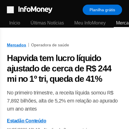
Planilha grátis
Menu
Início
Últimas Notícias
Meu InfoMoney
Merca
Mercados
Operadora de saúde
Hapvida tem lucro líquido
ajustado de cerca de R$ 244
mi no 1º tri, queda de 41%
No primeiro trimestre, a receita líquida somou R$
7,892 bilhões, alta de 5,2% em relação ao apurado
um ano antes
Estadão Conteúdo