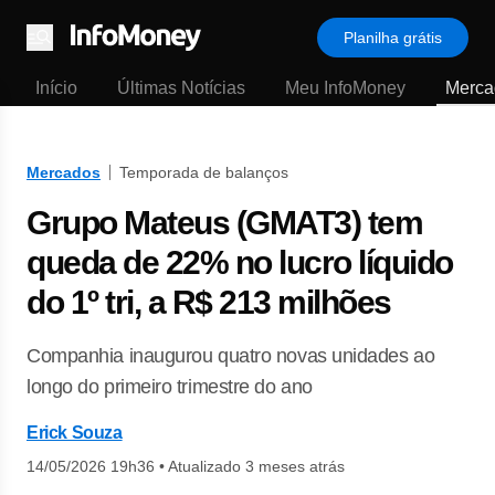
Planilha grátis
Menu
Início
Últimas Notícias
Meu InfoMoney
Merca
Mercados
Temporada de balanços
Grupo Mateus (GMAT3) tem
queda de 22% no lucro líquido
do 1º tri, a R$ 213 milhões
Companhia inaugurou quatro novas unidades ao
longo do primeiro trimestre do ano
Erick Souza
14/05/2026 19h36
•
Atualizado 3 meses atrás