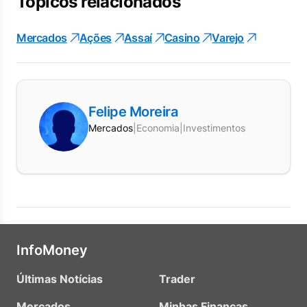
Tópicos relacionados
Mercados
Ações
Assaí
Casino
Varejo
Felipe Moreira
Mercados
|
Economia
|
Investimentos
InfoMoney
Últimas Notícias
Trader
Mercados
Minhas Finanças