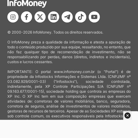
© 2000-2026 InfoMoney. Todos os direitos reservados.
O InfoMoney preza a qualidade da informação e atesta a apuração de
todo o conteúdo produzido por sua equipe, ressaltando, no entanto, que
não faz qualquer tipo de recomendação de investimento, não se
responsabilizando por perdas, danos (diretos, indiretos e incidentais),
custos e lucros cessantes.
IMPORTANTE: O portal www.infomoney.com.br (o "Portal") é de
propriedade da Infostocks Informações e Sistemas Ltda. (CNPJ/MF nº
03.082.929/0001-03) ("Infostocks"), sociedade controlada,
indiretamente, pela XP Controle Participações S/A (CNPJ/MF nº
09.163.677/0001-15), sociedade holding que controla as empresas do
XP Inc. O XP Inc tem em sua composição empresas que exercem
atividades de: corretoras de valores mobiliários, banco, seguradora,
corretora de seguros, análise de investimentos de valores mobiliários,
gestoras de recursos de terceiros. Apesar de as Sociedades XP estarem
sob controle comum, os executivos responsáveis pela Infostocks são
totalmente independentes e as notícias, matérias e opiniões veiculadas
no Portal não são, sob qualquer aspecto, direcionadas e/ou
influenciadas por relatórios de análise produzidos por áreas técnicas
das empresas do XP Inc, nem por decisões comerciais e de negócio de