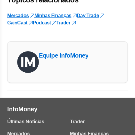
Mercados
Minhas Finanças
Day Trade
GainCast
Podcast
Trader
Equipe InfoMoney
InfoMoney
Últimas Notícias
Trader
Mercados
Minhas Finanças