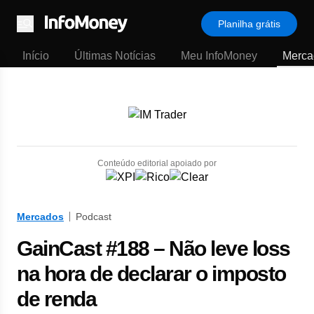
Planilha grátis
Menu
Início
Últimas Notícias
Meu InfoMoney
Merca
Conteúdo editorial apoiado por
Mercados
Podcast
GainCast #188 – Não leve loss
na hora de declarar o imposto
de renda