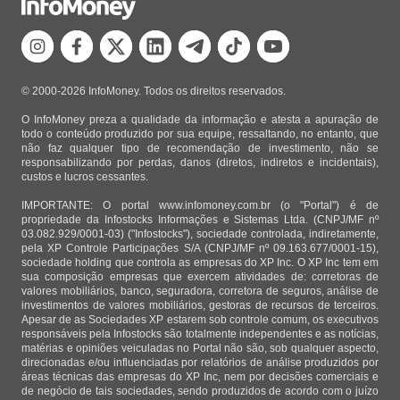
© 2000-2026 InfoMoney. Todos os direitos reservados.
O InfoMoney preza a qualidade da informação e atesta a apuração de
todo o conteúdo produzido por sua equipe, ressaltando, no entanto, que
não faz qualquer tipo de recomendação de investimento, não se
responsabilizando por perdas, danos (diretos, indiretos e incidentais),
custos e lucros cessantes.
IMPORTANTE: O portal www.infomoney.com.br (o "Portal") é de
propriedade da Infostocks Informações e Sistemas Ltda. (CNPJ/MF nº
03.082.929/0001-03) ("Infostocks"), sociedade controlada, indiretamente,
pela XP Controle Participações S/A (CNPJ/MF nº 09.163.677/0001-15),
sociedade holding que controla as empresas do XP Inc. O XP Inc tem em
sua composição empresas que exercem atividades de: corretoras de
valores mobiliários, banco, seguradora, corretora de seguros, análise de
investimentos de valores mobiliários, gestoras de recursos de terceiros.
Apesar de as Sociedades XP estarem sob controle comum, os executivos
responsáveis pela Infostocks são totalmente independentes e as notícias,
matérias e opiniões veiculadas no Portal não são, sob qualquer aspecto,
direcionadas e/ou influenciadas por relatórios de análise produzidos por
áreas técnicas das empresas do XP Inc, nem por decisões comerciais e
de negócio de tais sociedades, sendo produzidos de acordo com o juízo