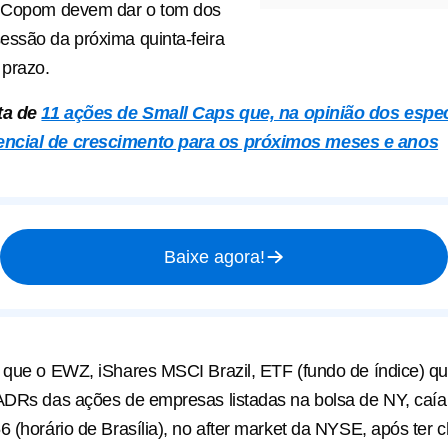
o Copom devem dar o tom dos
essão da próxima quinta-feira
 prazo.
ta de
11 ações de Small Caps que, na opinião dos espec
ncial de crescimento para os próximos meses e anos
Baixe agora!
 que o EWZ, iShares MSCI Brazil, ETF (fundo de índice) q
 ADRs das ações de empresas listadas na bolsa de NY, caí
6 (horário de Brasília), no after market da NYSE, após ter 