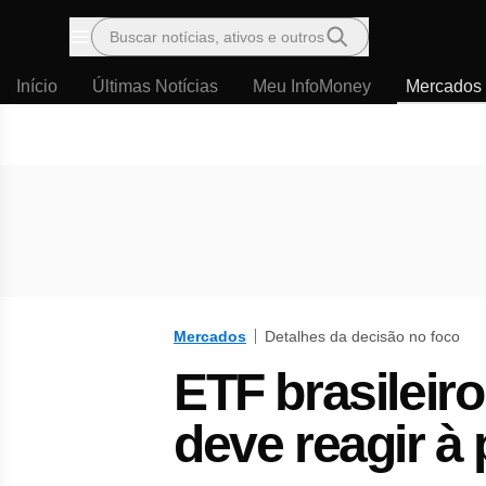
Buscar notícias, ativos e outros
Menu
Início
Últimas Notícias
Meu InfoMoney
Mercados
Mercados
Detalhes da decisão no foco
ETF brasilei
deve reagir à