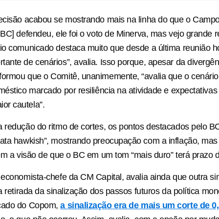
decisão acabou se mostrando mais na linha do que o Camp
 BC] defendeu, ele foi o voto de Minerva, mas vejo grande 
rio comunicado destaca muito que desde a última reunião 
ante de cenários”, avalia. Isso porque, apesar da divergên
ormou que o Comitê, unanimemente, “avalia que o cenário 
méstico marcado por resiliência na atividade e expectativa
r cautela”.
 redução do ritmo de cortes, os pontos destacados pelo B
ata hawkish”, mostrando preocupação com a inflação, mas 
com a visão de que o BC em um tom “mais duro” terá prazo d
 economista-chefe da CM Capital, avalia ainda que outra si
a retirada da sinalização dos passos futuros da política mon
icado do Copom,
a sinalização era de mais um corte de 0