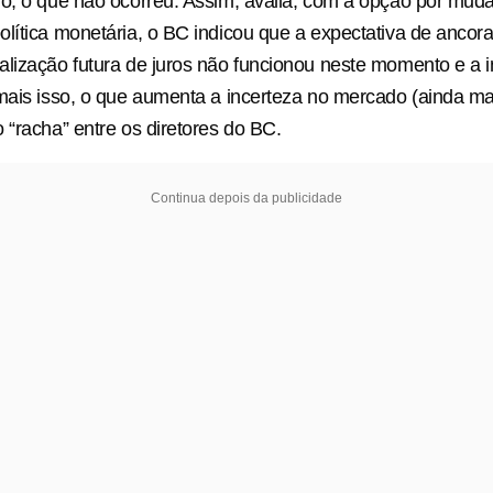
o, o que não ocorreu. Assim, avalia, com a opção por muda
lítica monetária, o BC indicou que a expectativa de anco
lização futura de juros não funcionou neste momento e a in
mais isso, o que aumenta a incerteza no mercado (ainda m
 “racha” entre os diretores do BC.
Continua depois da publicidade