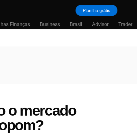
Planilha grátis
nhas Finanças
Business
Brasil
Advisor
Trader
mo o mercado
 Copom?