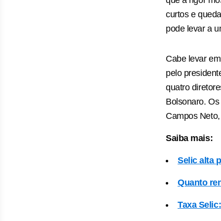
que a rigor mo
curtos e queda
pode levar a u
Cabe levar em 
pelo president
quatro diretor
Bolsonaro. Os
Campos Neto, 
Saiba mais:
Selic alta
Quanto re
Taxa Selic