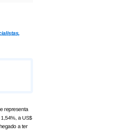
ialistas,
ue representa
a 1,54%, a US$
chegado a ter