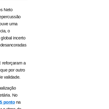
os Neto
repercussão
houve uma
cia, o
global incerto
s desancoradas
C reforçaram a
que por outro
e validade.
nalização
etária. No
,5 ponto
na