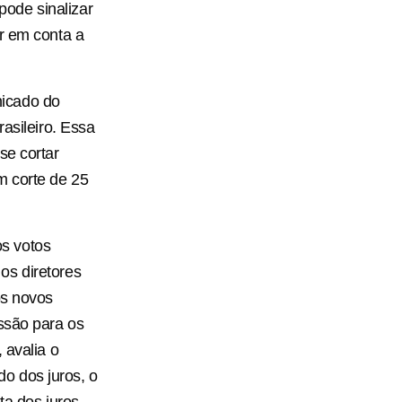
ode sinalizar
r em conta a
nicado do
asileiro. Essa
se cortar
m corte de 25
s votos
os diretores
os novos
ssão para os
 avalia o
o dos juros, o