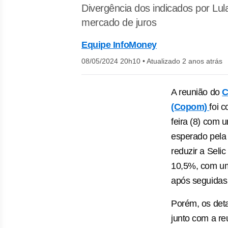
Divergência dos indicados por Lul
mercado de juros
Equipe InfoMoney
08/05/2024 20h10
•
Atualizado 2 anos atrás
A reunião do
C
(Copom)
foi 
feira (8) com 
esperado pela
reduzir a Seli
10,5%, com um
após seguidas
Porém, os det
junto com a reu