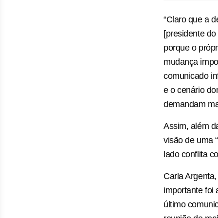
“Claro que a 
[presidente do
porque o próp
mudança import
comunicado inf
e o cenário do
demandam maio
Assim, além da
visão de uma “
lado conflita 
Carla Argenta,
importante foi 
último comun