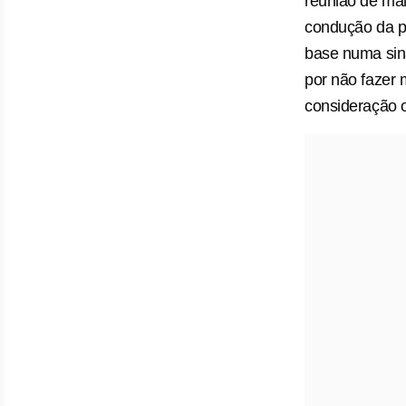
reunião de mai
condução da po
base numa sina
por não fazer 
consideração o