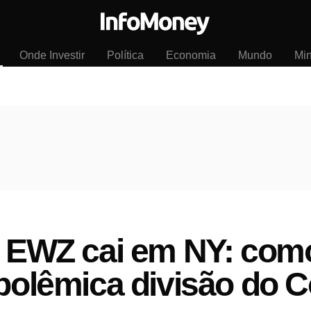
Onde Investir
Política
Economia
Mundo
Mi
ro EWZ cai em NY: co
 polêmica divisão do