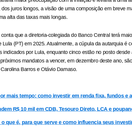
straria maior preocupação com a inflação e levaria a uma al
 dos juros longos, a visão de uma composição em breve ma
ma alta das taxas mais longas.
conta que a diretoria-colegiada do Banco Central terá maio
e Lula (PT) em 2025. Atualmente, a cúpula da autarquia é 
es indicados por Lula, enquanto cinco estão no posto desde
 próximos mandatos a vencer, em dezembro deste ano, são
Carolina Barros e Otávio Damaso.
 por mais tempo: como investir em renda fixa, fundos e
ndem R$ 10 mil em CDB, Tesouro Direto, LCA e poupan
: o que é, para que serve e como influencia seus inves