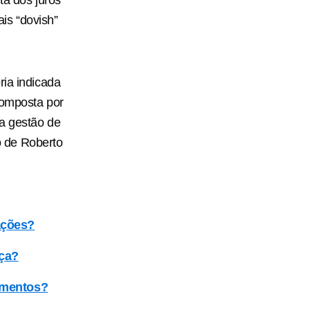
ta dos juros
is “dovish”
ria indicada
composta por
 a gestão de
 de Roberto
 ações?
ça?
timentos?