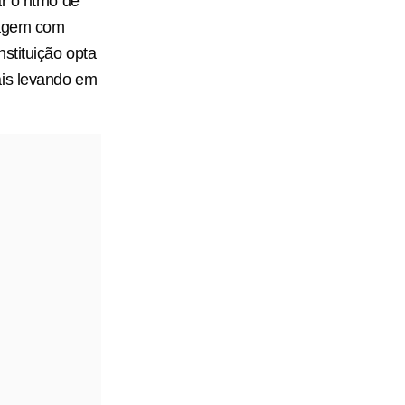
r o ritmo de
ragem com
stituição opta
ais levando em