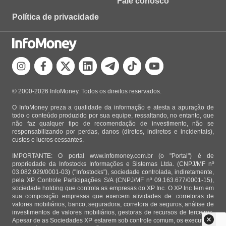
Fale conosco
Política de privacidade
© 2000-2026 InfoMoney. Todos os direitos reservados.
O InfoMoney preza a qualidade da informação e atesta a apuração de
todo o conteúdo produzido por sua equipe, ressaltando, no entanto, que
não faz qualquer tipo de recomendação de investimento, não se
responsabilizando por perdas, danos (diretos, indiretos e incidentais),
custos e lucros cessantes.
IMPORTANTE: O portal www.infomoney.com.br (o "Portal") é de
propriedade da Infostocks Informações e Sistemas Ltda. (CNPJ/MF nº
03.082.929/0001-03) ("Infostocks"), sociedade controlada, indiretamente,
pela XP Controle Participações S/A (CNPJ/MF nº 09.163.677/0001-15),
sociedade holding que controla as empresas do XP Inc. O XP Inc tem em
sua composição empresas que exercem atividades de: corretoras de
valores mobiliários, banco, seguradora, corretora de seguros, análise de
investimentos de valores mobiliários, gestoras de recursos de terceiros.
Apesar de as Sociedades XP estarem sob controle comum, os executivos