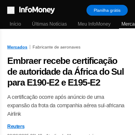
Planilha grátis
Menu
Início
Últimas Notícias
Meu InfoMoney
Merca
Mercados
Fabricante de aeronaves
Embraer recebe certificação
de autoridade da África do Sul
para E190-E2 e E195-E2
A certificação ocorre após anúncio de uma
expansão da frota da companhia aérea sul-africana
Airlink
Reuters