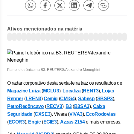
Ativos mencionados na matéria
Painel eletrônico na B3. REUTERS/Alexandre Meneghini
O radar corporativo desta sexta-feira traz os resultados de
Magazine Luiza
(
MGLU3
),
Localiza
(
RENT3
),
Lojas
Renner
(
LREN3
)
Cemig
(
CMIG4
),
Sabesp
(
SBSP3
),
PetroRecôncavo
(
RECV3
),
B3
(
B3SA3
),
Caixa
Seguridade
(
CXSE3
), Vivara (
VIVA3
),
EcoRodovias
(
ECOR3
),
Engie
(
EGIE3
),
Azzas 2154
e mais empresas.