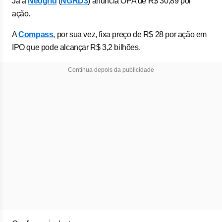
Já a
Neogrid
(
NGRD3
) anuncia OPA de R$ 30,89 por
ação.
A
Compass
, por sua vez, fixa preço de R$ 28 por ação em
IPO que pode alcançar R$ 3,2 bilhões.
Continua depois da publicidade