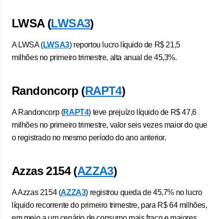
LWSA (
LWSA3
)
A LWSA (
LWSA3
) reportou lucro líquido de R$ 21,5
milhões no primeiro trimestre, alta anual de 45,3%.
Randoncorp (
RAPT4
)
A Randoncorp (
RAPT4
) teve prejuízo líquido de R$ 47,6
milhões no primeiro trimestre, valor seis vezes maior do que
o registrado no mesmo período do ano anterior.
Azzas 2154 (
AZZA3
)
A Azzas 2154 (
AZZA3
) registrou queda de 45,7% no lucro
líquido recorrente do primeiro trimestre, para R$ 64 milhões,
em meio a um cenário de consumo mais fraco e maiores