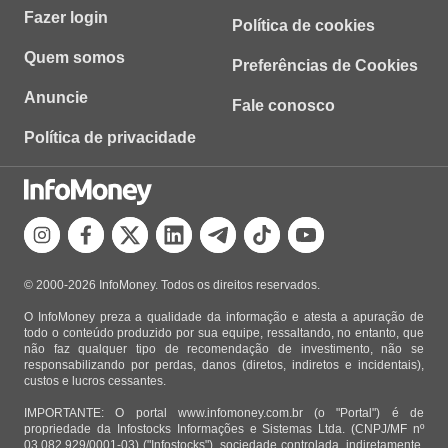
Fazer login
Política de cookies
Quem somos
Preferências de Cookies
Anuncie
Fale conosco
Política de privacidade
© 2000-2026 InfoMoney. Todos os direitos reservados.
O InfoMoney preza a qualidade da informação e atesta a apuração de
todo o conteúdo produzido por sua equipe, ressaltando, no entanto, que
não faz qualquer tipo de recomendação de investimento, não se
responsabilizando por perdas, danos (diretos, indiretos e incidentais),
custos e lucros cessantes.
IMPORTANTE: O portal www.infomoney.com.br (o "Portal") é de
propriedade da Infostocks Informações e Sistemas Ltda. (CNPJ/MF nº
03.082.929/0001-03) ("Infostocks"), sociedade controlada, indiretamente,