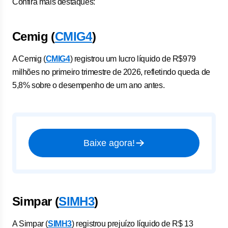
Confira mais destaques:
Cemig (
CMIG4
)
⁠A ⁠Cemig (
CMIG4
) registrou um ‌lucro líquido de R$979
milhões no ‌primeiro trimestre de 2026, refletindo queda de
5,8% sobre ⁠o ‌desempenho ⁠de um ano antes.
Baixe agora!
Simpar (
SIMH3
)
A Simpar (
SIMH3
) registrou prejuízo líquido de R$ 13