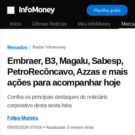
Planilha grátis
Menu
Início
Últimas Notícias
Meu InfoMoney
Merca
Mercados
Radar Infomoney
Embraer, B3, Magalu, Sabesp,
PetroRecôncavo, Azzas e mais
ações para acompanhar hoje
Confira os principais destaques do noticiário
corporativo desta sexta-feira
Felipe Moreira
08/05/2026 07h56
•
Atualizado 3 meses atrás