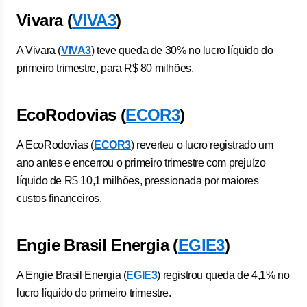
Vivara (
VIVA3
)
A Vivara (
VIVA3
) teve queda de 30% no lucro líquido do
primeiro trimestre, para R$ 80 milhões.
EcoRodovias (
ECOR3
)
A EcoRodovias (
ECOR3
) reverteu o lucro registrado um
ano antes e encerrou o primeiro trimestre com prejuízo
líquido de R$ 10,1 milhões, pressionada por maiores
custos financeiros.
Engie Brasil Energia (
EGIE3
)
A Engie Brasil Energia (
EGIE3
) registrou queda de 4,1% no
lucro líquido do primeiro trimestre.