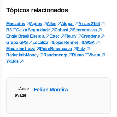
Tópicos relacionados
Mercados
Ações
Allos
Alupar
Azzas 2154
B3
Caixa Seguridade
Cobasi
Ecorodovias
Engie Brasil Energia
Eztec
Fleury
Grendene
Grupo GPS
Localiza
Lojas Renner
LWSA
Magazine Luiza
PetroReconcavo
Petz
Radar InfoMoney
Randoncorp
Rumo
Vivara
Yduqs
Felipe Moreira