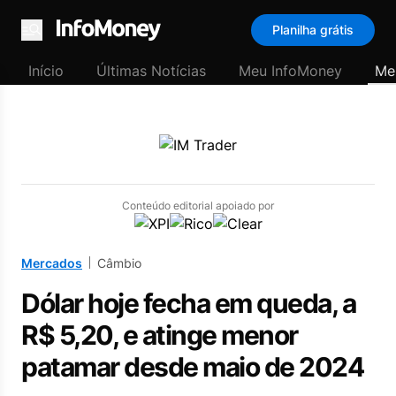
Planilha grátis
Menu
Início
Últimas Notícias
Meu InfoMoney
Me
Conteúdo editorial apoiado por
Mercados
Câmbio
Dólar hoje fecha em queda, a
R$ 5,20, e atinge menor
patamar desde maio de 2024