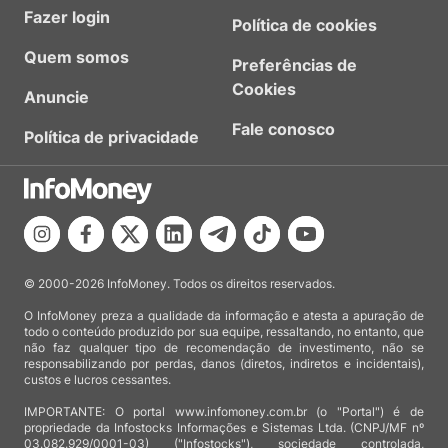
Fazer login
Política de cookies
Quem somos
Preferências de
Cookies
Anuncie
Fale conosco
Política de privacidade
© 2000-2026 InfoMoney. Todos os direitos reservados.
O InfoMoney preza a qualidade da informação e atesta a apuração de
todo o conteúdo produzido por sua equipe, ressaltando, no entanto, que
não faz qualquer tipo de recomendação de investimento, não se
responsabilizando por perdas, danos (diretos, indiretos e incidentais),
custos e lucros cessantes.
IMPORTANTE: O portal www.infomoney.com.br (o "Portal") é de
propriedade da Infostocks Informações e Sistemas Ltda. (CNPJ/MF nº
03.082.929/0001-03) ("Infostocks"), sociedade controlada,