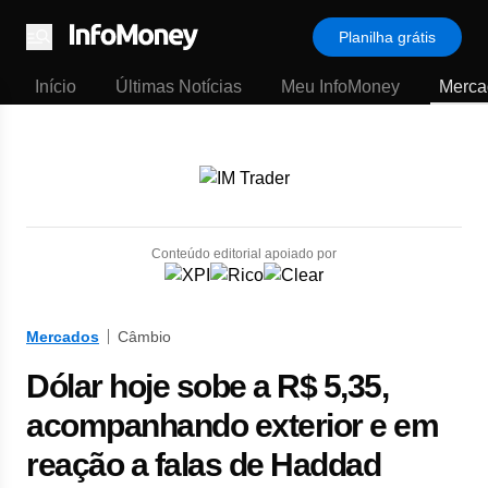
Planilha grátis
Menu
Início
Últimas Notícias
Meu InfoMoney
Merca
Conteúdo editorial apoiado por
Mercados
Câmbio
Dólar hoje sobe a R$ 5,35,
acompanhando exterior e em
reação a falas de Haddad