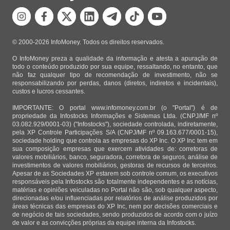
© 2000-2026 InfoMoney. Todos os direitos reservados.
O InfoMoney preza a qualidade da informação e atesta a apuração de
todo o conteúdo produzido por sua equipe, ressaltando, no entanto, que
não faz qualquer tipo de recomendação de investimento, não se
responsabilizando por perdas, danos (diretos, indiretos e incidentais),
custos e lucros cessantes.
IMPORTANTE: O portal www.infomoney.com.br (o "Portal") é de
propriedade da Infostocks Informações e Sistemas Ltda. (CNPJ/MF nº
03.082.929/0001-03) ("Infostocks"), sociedade controlada, indiretamente,
pela XP Controle Participações S/A (CNPJ/MF nº 09.163.677/0001-15),
sociedade holding que controla as empresas do XP Inc. O XP Inc tem em
sua composição empresas que exercem atividades de: corretoras de
valores mobiliários, banco, seguradora, corretora de seguros, análise de
investimentos de valores mobiliários, gestoras de recursos de terceiros.
Apesar de as Sociedades XP estarem sob controle comum, os executivos
responsáveis pela Infostocks são totalmente independentes e as notícias,
matérias e opiniões veiculadas no Portal não são, sob qualquer aspecto,
direcionadas e/ou influenciadas por relatórios de análise produzidos por
áreas técnicas das empresas do XP Inc, nem por decisões comerciais e
de negócio de tais sociedades, sendo produzidos de acordo com o juízo
de valor e as convicções próprias da equipe interna da Infostocks.