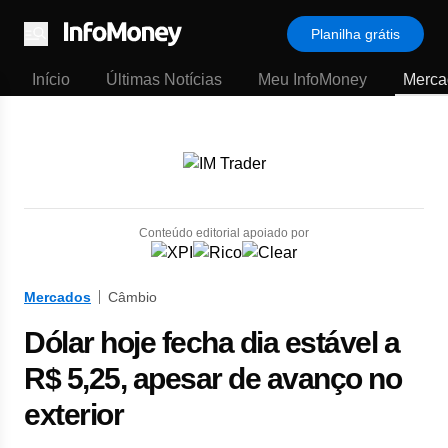
Planilha grátis
Menu
Início
Últimas Notícias
Meu InfoMoney
Merca
Conteúdo editorial apoiado por
Mercados
Câmbio
Dólar hoje fecha dia estável a
R$ 5,25, apesar de avanço no
exterior