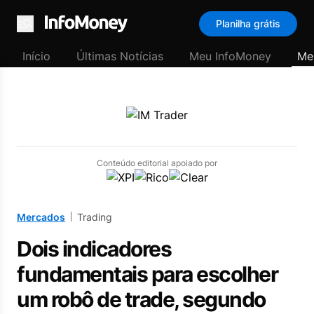
Planilha grátis
Menu
Início
Últimas Notícias
Meu InfoMoney
Me
Conteúdo editorial apoiado por
Mercados
Trading
Dois indicadores
fundamentais para escolher
um robô de trade, segundo